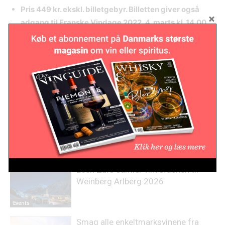
Pris 449 kr. ekskl. billetgebyr. Billetten giver også
adgang til Franske Vindage 2022, 4. marts kl. 14.00-
16.30 eller kl. 17.30-20.00.
Køb din billet
her.
RELATED ARTICLES
Lech Zürs samler vinverdenen til
Weinberg Arlberg 2026
Events
Smag alle enkeltmarksvinene fra