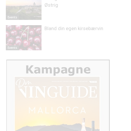
Østrig
Events
Bland din egen kirsebærvin
Events