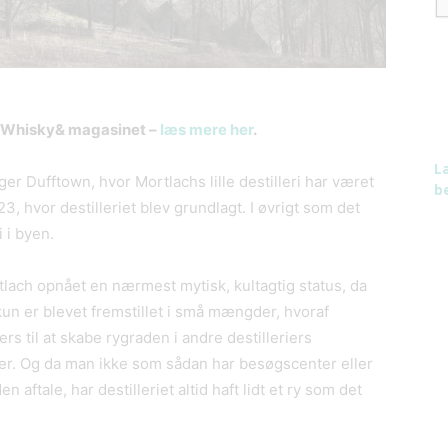
 Whisky& magasinet –
læs mere her
.
L
gger Dufftown, hvor Mortlachs lille destilleri har været
be
3, hvor destilleriet blev grundlagt. I øvrigt som det
i i byen.
ach opnået en nærmest mytisk, kultagtig status, da
un er blevet fremstillet i små mængder, hvoraf
rs til at skabe rygraden i andre destilleriers
er. Og da man ikke som sådan har besøgscenter eller
aftale, har destilleriet altid haft lidt et ry som det