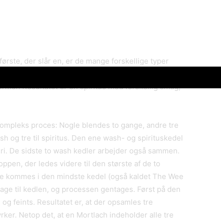
første, der slår en, er de mange forskellige typer
il ens keddeltyper, men hos Mortlach er netop en af
rmer. Resultatet er en spiritus med forskellig smag,
kompleks proces: Nogle blendes to gange, andre tre
wash og tre til spiritus. Den ene wash- og spirituskedel
ri. De sidste to wash kedler arbejder også sammen.
pen, der ledes videre til den største af de to
te kommes i den mindste kedel (også kaldet The Wee
bage til kedlen, og processen gentages. Først på den
 og feints. Resultatet er, at der opsamles tre
yrker. Netop det, at en Mortlach indeholder alle tre