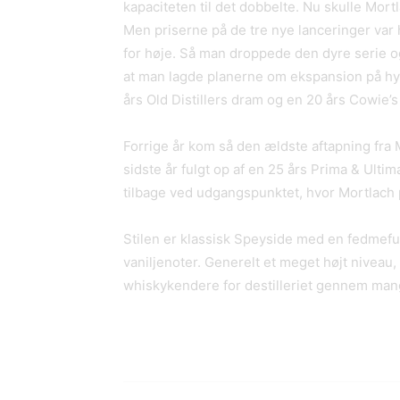
kapaciteten til det dobbelte. Nu skulle Mor
Men priserne på de tre nye lanceringer va
for høje. Så man droppede den dyre serie o
at man lagde planerne om ekspansion på hyld
års Old Distillers dram og en 20 års Cowie’s
Forrige år kom så den ældste aftapning fra 
sidste år fulgt op af en 25 års Prima & Ultim
tilbage ved udgangspunktet, hvor Mortlach 
Stilen er klassisk Speyside med en fedmefu
vaniljenoter. Generelt et meget højt niveau
whiskykendere for destilleriet gennem mang