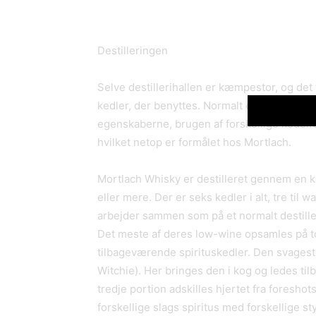
Destilleringen
Selve destillerihallen er kæmpestor, og det 
kedler, der benyttes. Normalt er man vant t
egenskaberne, brugen af forskellige kedelfo
hvilket netop er formålet hos Mortlach.
Mortlach Whisky er destilleret gennem en 
eller mere. Der er seks kedler i alt, tre til 
arbejder sammen som på et normalt destille
Det meste af deres low-wine opsamles på top
tilbageværende spirituskedler. Den svages
Witchie). Her bringes den i kog og ledes til
tredje portion adskilles hjertet fra foreshots
forskellige slags spiritus med forskellige st