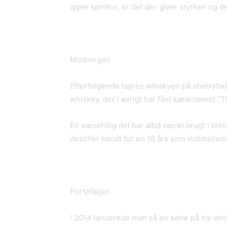
typer spiritus, er det der giver styrken og d
Modningen
Efterfølgende lagres whiskyen på sherryfad
whiskey, der i øvrigt har fået kælenavnet “T
En væsentlig del har altid været brugt i b
destiller kendt for en 16 års som indimellem 
Porteføljen
I 2014 lancerede man så en serie på tre whi