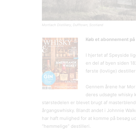
Mortlach Distillery, Dufftown, Scotland
Køb et abonnement på
I hjertet af Speyside li
en del af byen siden 182
første (lovlige) destiller
Gennem årene har Mortl
deres udsøgte whisky k
størstedelen er blevet brugt af masterblende
årgangswhisky. Blandt andet i Johnnie Walk
har haft mulighed for at komme på besøg uden 
“hemmelige” destilleri.