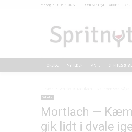
Om Spritnyt
Abonnement D
fredag, august 7, 2026
FORSIDE
NYHEDER
VIN
SPIRITUS & ØL
Forside
Whisky
Mortlach — Kæmpen som vågnede o
Whisky
Mortlach — Kæm
gik lidt i dvale ig