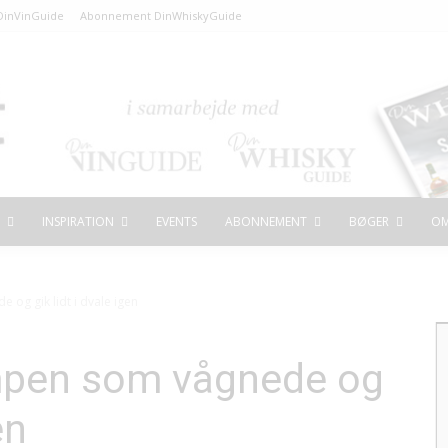
inVinGuide
Abonnement DinWhiskyGuide
INSPIRATION
EVENTS
ABONNEMENT
BØGER
OM
g gik lidt i dvale igen
pen som vågnede og
en