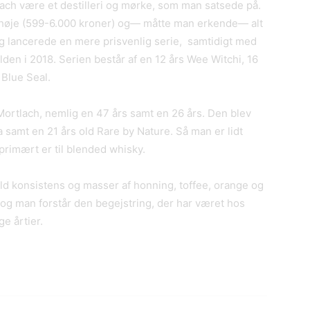
tlach være et destilleri og mørke, som man satsede på.
r høje (599-6.000 kroner) og— måtte man erkende— alt
g lancerede en mere prisvenlig serie, samtidigt med
en i 2018. Serien består af en 12 års Wee Witchi, 16
 Blue Seal.
Mortlach, nemlig en 47 års samt en 26 års. Den blev
a samt en 21 års old Rare by Nature. Så man er lidt
primært er til blended whisky.
ld konsistens og masser af honning, toffee, orange og
, og man forstår den begejstring, der har været hos
e årtier.