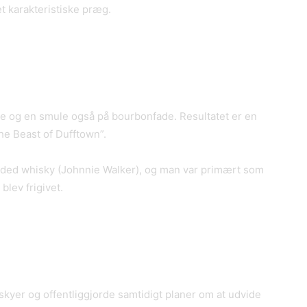
et karakteristiske præg.
e og en smule også på bourbonfade. Resultatet er en
he Beast of Dufftown”.
lended whisky (Johnnie Walker), og man var primært som
blev frigivet.
skyer og offentliggjorde samtidigt planer om at udvide