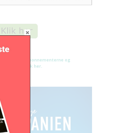
æs mere om abonnementerne og
tingelser - klik her.