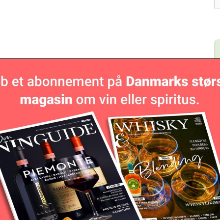
y& magasinet –
læs mere her
.
L
, som nye iværksættere drømmer om. På kort tid har de
be
il et lukrativt marked i ginens moderland England.
ub, Craft Gin Club har smagt, vurderet og udvalgt
000 abonnenter har modtaget en kasse med gin fra
odestilleri i det nordsjællandske. En af de to
e ord på, hvorfor den danske gin er udvalgt.
tionalt inden for gastronomi og kultur. Vi fik nogle
og fandt smagen så interessant, at vi gerne ville