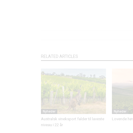
RELATED ARTICLES
Nyheder
Nyheder
Australsk vineksport falder til laveste
Lovende høst
niveau i 22 år