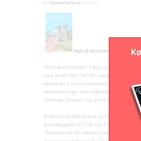
By
Thomas Rydberg
08/11/2021
Køb et abonnement på Whisk
Thornæs Destilleri i Kagerup har gjort det
med deres Mad Owl Gin banket hul i muren t
Eksperter fra storbritanniens førende ginkl
destilleriets gin som ‘månedens gin’. 104.
Thornæs Destilleri og andre godter.
Briterne har fået øjnene op for det lille mikr
grundlæggere af Craft Gin Club, sætter gern
“Danmark har for længst markeret sig interna
ginprøver sendt over fra Thornæs Destilleri 