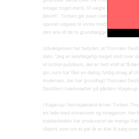
smage noget mere. Vi valgte hurtigt at ink
Month”. Torben gik oven i købet med til at l
speciel udgave til vores medlemmer – og resu
den ene af de to grundlæggere af Craft Gin 
Udvælgelsen har betydet, at Thornæs Destille
dato. “Jeg er selvfølgelig meget stolt over o
et britisk publikum, det er helt vildt at få 
gin, som har fået en dejlig, fyldig smag af 
Andersen, der har grundlagt Thornæs Destill
Destilleri-iværksætter på gården i Kagerup.
I Kagerup i Nordsjælland driver Torben Thor
en lade med showroom og smagerum. Herfra
kobberkedler har produceret de mange flask
råsprit, som om et par år er klar til salg som