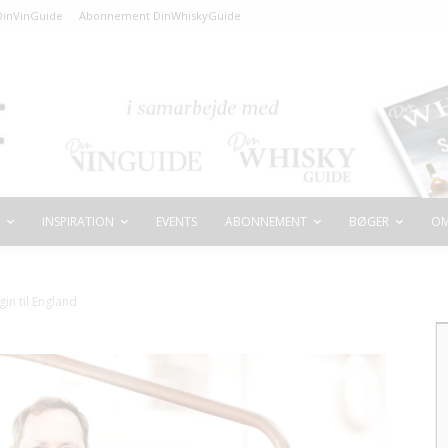
inVinGuide
Abonnement DinWhiskyGuide
INSPIRATION
EVENTS
ABONNEMENT
BØGER
OM
gin til England