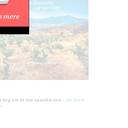
y bog om de nye spanske vine -
læs mere
er