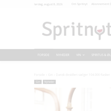
Om Spritnyt
Abonnement D
lørdag, august 8, 2026
FORSIDE
NYHEDER
VIN
SPIRITUS & ØL
Forside
Gin
Dansk destilleri sælger 104.000 flasker 
Gin
Nyheder