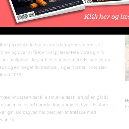
ludere Mad Owl Gin som vores november “Gin of the
ave en
ltatet er blevet helt fantastisk”, siger John Burke,
Club, der har medlemmer overalt i Storbritannien.”
ri på rekordtid har leveret deres største ordre til
rdren og over at få lov til at præsentere vores gin for
den her mulighed. Jeg er blevet meget tilfreds med vores
citrus og en meget fin balance”, siger Torben Thornæs
eri i 2018.
næs Andersen det lille smukke destilleri på en gård i
N
 kan man se ind i produktionsrummet, hvor de store
h
er gin. Ud bagved har destilleriet træfade med
 whisky.