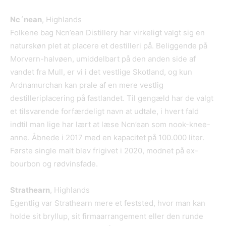
Nc´nean
, Highlands
Folkene bag Ncn’ean Distillery har virkeligt valgt sig en
naturskøn plet at placere et destilleri på. Beliggende på
Morvern-halvøen, umiddelbart på den anden side af
vandet fra Mull, er vi i det vestlige Skotland, og kun
Ardnamurchan kan prale af en mere vestlig
destilleriplacering på fastlandet. Til gengæld har de valgt
et tilsvarende forfærdeligt navn at udtale, i hvert fald
indtil man lige har lært at læse Ncn’ean som nook-knee-
anne. Åbnede i 2017 med en kapacitet på 100.000 liter.
Første single malt blev frigivet i 2020, modnet på ex-
bourbon og rødvinsfade.
Strathearn
, Highlands
Egentlig var Strathearn mere et feststed, hvor man kan
holde sit bryllup, sit firmaarrangement eller den runde