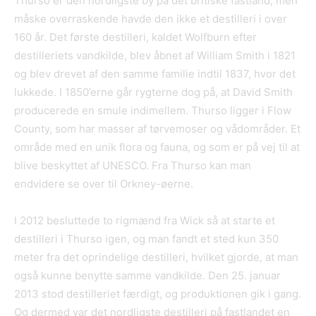
Thurso er den nordligste by på det britiske fastland, men
måske overraskende havde den ikke et destilleri i over
160 år. Det første destilleri, kaldet Wolfburn efter
destilleriets vandkilde, blev åbnet af William Smith i 1821
og blev drevet af den samme familie indtil 1837, hvor det
lukkede. I 1850’erne går rygterne dog på, at David Smith
producerede en smule indimellem. Thurso ligger i Flow
County, som har masser af tørvemoser og vådområder. Et
område med en unik flora og fauna, og som er på vej til at
blive beskyttet af UNESCO. Fra Thurso kan man
endvidere se over til Orkney-øerne.
I 2012 besluttede to rigmænd fra Wick så at starte et
destilleri i Thurso igen, og man fandt et sted kun 350
meter fra det oprindelige destilleri, hvilket gjorde, at man
også kunne benytte samme vandkilde. Den 25. januar
2013 stod destilleriet færdigt, og produktionen gik i gang.
Og dermed var det nordligste destilleri på fastlandet en