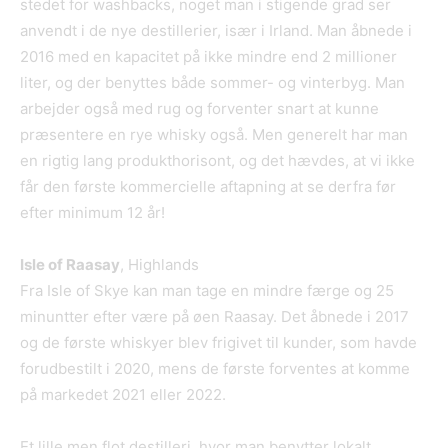
stedet for washbacks, noget man i stigende grad ser
anvendt i de nye destillerier, især i Irland. Man åbnede i
2016 med en kapacitet på ikke mindre end 2 millioner
liter, og der benyttes både sommer- og vinterbyg. Man
arbejder også med rug og forventer snart at kunne
præsentere en rye whisky også. Men generelt har man
en rigtig lang produkthorisont, og det hævdes, at vi ikke
får den første kommercielle aftapning at se derfra før
efter minimum 12 år!
Isle of Raasay
, Highlands
Fra Isle of Skye kan man tage en mindre færge og 25
minuntter efter være på øen Raasay. Det åbnede i 2017
og de første whiskyer blev frigivet til kunder, som havde
forudbestilt i 2020, mens de første forventes at komme
på markedet 2021 eller 2022.
Et lille men flot destilleri, hvor man benytter lokalt