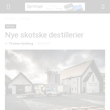
Forside
Whisky
Whisky
Nye skotske destillerier
Af
Thomas Rydberg
-
19/10/2021