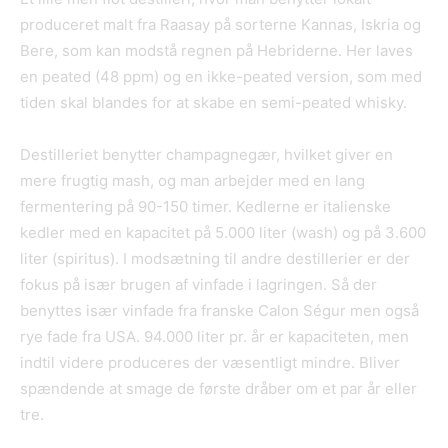
produceret malt fra Raasay på sorterne Kannas, Iskria og
Bere, som kan modstå regnen på Hebriderne. Her laves
en peated (48 ppm) og en ikke-peated version, som med
tiden skal blandes for at skabe en semi-peated whisky.
Destilleriet benytter champagnegær, hvilket giver en
mere frugtig mash, og man arbejder med en lang
fermentering på 90-150 timer. Kedlerne er italienske
kedler med en kapacitet på 5.000 liter (wash) og på 3.600
liter (spiritus). I modsætning til andre destillerier er der
fokus på især brugen af vinfade i lagringen. Så der
benyttes især vinfade fra franske Calon Ségur men også
rye fade fra USA. 94.000 liter pr. år er kapaciteten, men
indtil videre produceres der væsentligt mindre. Bliver
spændende at smage de første dråber om et par år eller
tre.