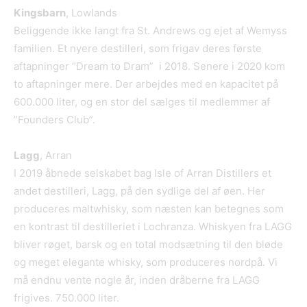
Kingsbarn
, Lowlands
Beliggende ikke langt fra St. Andrews og ejet af Wemyss
familien. Et nyere destilleri, som frigav deres første
aftapninger ”Dream to Dram” i 2018. Senere i 2020 kom
to aftapninger mere. Der arbejdes med en kapacitet på
600.000 liter, og en stor del sælges til medlemmer af
”Founders Club”.
Lagg
, Arran
I 2019 åbnede selskabet bag Isle of Arran Distillers et
andet destilleri, Lagg, på den sydlige del af øen. Her
produceres maltwhisky, som næsten kan betegnes som
en kontrast til destilleriet i Lochranza. Whiskyen fra LAGG
bliver røget, barsk og en total modsætning til den bløde
og meget elegante whisky, som produceres nordpå. Vi
må endnu vente nogle år, inden dråberne fra LAGG
frigives. 750.000 liter.