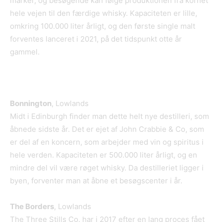
marker, og besøgende kan følge produktionen fra kornet
hele vejen til den færdige whisky. Kapaciteten er lille,
omkring 100.000 liter årligt, og den første single malt
forventes lanceret i 2021, på det tidspunkt otte år
gammel.
Bonnington
, Lowlands
Midt i Edinburgh finder man dette helt nye destilleri, som
åbnede sidste år. Det er ejet af John Crabbie & Co, som
er del af en koncern, som arbejder med vin og spiritus i
hele verden. Kapaciteten er 500.000 liter årligt, og en
mindre del vil være røget whisky. Da destilleriet ligger i
byen, forventer man at åbne et besøgscenter i år.
The Borders
, Lowlands
The Three Stills Co. har i 2017 efter en lang proces fået