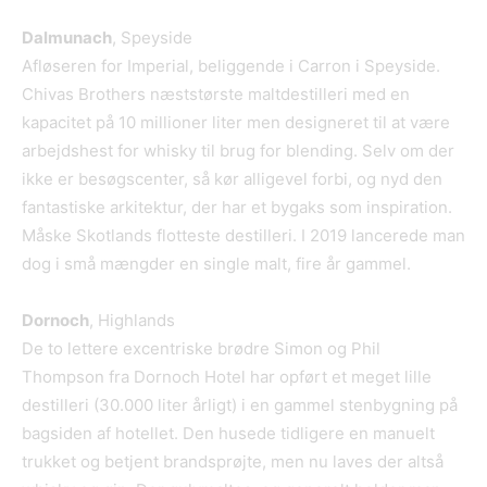
Dalmunach
, Speyside
Afløseren for Imperial, beliggende i Carron i Speyside.
Chivas Brothers næststørste maltdestilleri med en
kapacitet på 10 millioner liter men designeret til at være
arbejdshest for whisky til brug for blending. Selv om der
ikke er besøgscenter, så kør alligevel forbi, og nyd den
fantastiske arkitektur, der har et bygaks som inspiration.
Måske Skotlands flotteste destilleri. I 2019 lancerede man
dog i små mængder en single malt, fire år gammel.
Dornoch
, Highlands
De to lettere excentriske brødre Simon og Phil
Thompson fra Dornoch Hotel har opført et meget lille
destilleri (30.000 liter årligt) i en gammel stenbygning på
bagsiden af hotellet. Den husede tidligere en manuelt
trukket og betjent brandsprøjte, men nu laves der altså