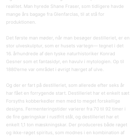
realitet. Man hyrede Shane Fraser, som tidligere havde
mange års bagage fra Glenfarclas, til at stå for
produktionen.
Det første man møder, når man besøger destilleriet, er en
stor ulveskulptur, som er husets vartegn— tegnet i det
16. århundrede af den tyske naturhistoriker Konrad
Gesner som et fantasidyr, en havulv i mytologien. Op til
1880’erne var området i øvrigt hærget af ulve.
Og der er fart på destilleriet, som allerede efter seks år
har fået en forrygende start. Destilleriet har et enkelt sæt
Forsyths kobberkedler men med to meget forskellige
designs. Fermenteringstider varierer fra 70 til 92 timer i
de fire gæringskar i rustfrit stål, og destilleriet har et
enkelt 1,1 ton mæskningskar. Der produceres både røget
og ikke-røget spiritus, som modnes i en kombination af