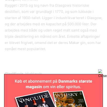
Bygget i 2015 og tog navn fra Glasgows historiske
destilleri, som var grundlagt i 1770, og som lukkede i
starten af 1900-tallet. Ligger i industrikvarteret i Glasgow,
og der arbejdes med en kapacitet på 500.000 liter. Der
arbejdes med både og uden røget malt samt også med
triple destillering en måned om året. Enkelte aftapninger
er blevet frigivet, omend det er deres Makar gin, som har
opnået mest popularitet.
GlenWyvis
, Highlands
Historien om GlenWyvis Distillery er også historien om en
fantastisk lokal opbakning og genopfindelsen af den
kooperative tanke i whiskyøjemed. Da en lokal farmer og
helikopterpilot ville bygge et destilleri på en af
bjergsiderne ved Dingwall, skrabede de lokale beboere