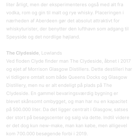
liter årligt, men der eksperimenteres også med alt fra
vodka, rom og gin til malt og rye whisky. Placeringen i
nærheden af Aberdeen gør det absolut attraktivt for
whiskyturister, der benytter den lufthavn som adgang til
Speyside og det nordlige højland.
The Clydeside
, Lowlands
Ved floden Clyde finder man The Clydeside, åbnet i 2017
og ejet af Morrison Glasgow Distillers. Dette destilleri har
vi tidligere omtalt som både Queens Docks og Glasgow
Distillery, men nu er alt endeligt på plads på The
Clydeside. En gammel bevaringsværdig bygning er
blevet skånsomt ombygget, og man har nu en kapacitet
på 500.000 liter. Da det ligger centralt i Glasgow, satses
der stort på besøgscenter og salg via dette. Indtil videre
er det dog kun new-make, man kan købe, men alligevel
kom 700.000 besøgende forbi i 2019.