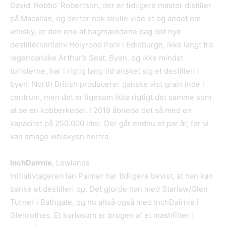
David ’Robbo’ Robertson, der er tidligere master distiller
på Macallan, og derfor nok skulle vide et og andet om
whisky, er den ene af bagmændene bag det nye
destilleriinitiativ Holyrood Park i Edinburgh, ikke langt fra
legendariske Arthur’s Seat. Byen, og ikke mindst
turisterne, har i rigtig lang tid ønsket sig et destilleri i
byen. North British producerer ganske vist grain inde i
centrum, men det er ligesom ikke rigtigt det samme som
at se en kobberkedel. I 2019 åbnede det så med en
kapacitet på 250.000 liter. Der går endnu et par år, før vi
kan smage whiskyen herfra.
InchDairnie
, Lowlands
Initiativtageren Ian Palmer har tidligere bevist, at han kan
banke et destilleri op. Det gjorde han med Starlaw/Glen
Turner i Bathgate, og nu altså også med InchDairnie i
Glenrothes. Et kuriosum er brugen af et mashfilter i