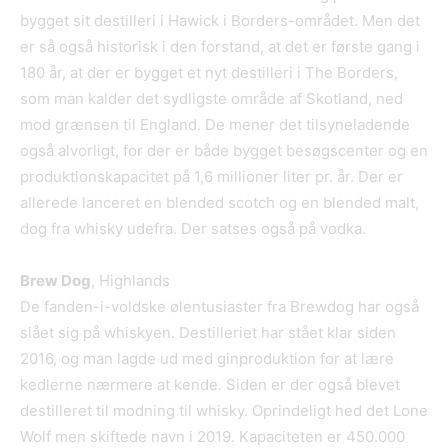
bygget sit destilleri i Hawick i Borders-området. Men det
er så også historisk i den forstand, at det er første gang i
180 år, at der er bygget et nyt destilleri i The Borders,
som man kalder det sydligste område af Skotland, ned
mod grænsen til England. De mener det tilsyneladende
også alvorligt, for der er både bygget besøgscenter og en
produktionskapacitet på 1,6 millioner liter pr. år. Der er
allerede lanceret en blended scotch og en blended malt,
dog fra whisky udefra. Der satses også på vodka.
Brew Dog
, Highlands
De fanden-i-voldske ølentusiaster fra Brewdog har også
slået sig på whiskyen. Destilleriet har stået klar siden
2016, og man lagde ud med ginproduktion for at lære
kedlerne nærmere at kende. Siden er der også blevet
destilleret til modning til whisky. Oprindeligt hed det Lone
Wolf men skiftede navn i 2019. Kapaciteten er 450.000