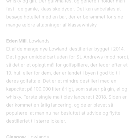
whisky og gin. Der gulvmaltes, og generelt holder man
fast i de gamle, klassiske dyder. Det kan anbefales at
besøge hotellet med en bar, der er berømmet for sine
mange ældre aftapninger af klassewhisky.
Eden Mill
, Lowlands
Et af de mange nye Lowland-destillerier bygget i 2014.
Det ligger umiddelbart uden for St. Andrews (mod nord),
så det er et oplagt mål for golfspillere, der leder efter et
19. hul, eller for dem, der er landet i byen i god tid til
deres golfaftale. Det er et mindre destilleri med en
kapacitet på 100.000 liter årligt, som satser på gin, øl og
whisky. Første single malt blev lanceret i 2018. Siden er
der kommet en årlig lancering, og de er blevet så
populære, at man nu har besluttet at udvide og flytte
destilleriet til større lokaler.
Glasgow
, Lowlands