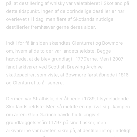
på, at destillering af whisky var veletableret i Skotland på
dette tidspunkt. Ingen af de oprindelige destillerier har
overlevet til i dag, men flere af Skotlands nutidige
destillerier fremhæver gerne deres alder.
Indtil for få år siden skændtes Glenturret og Bowmore
om, hvem af de to der var landets ældste. Begge
hævdede, at de blev grundlagt i 1770’erne. Men i 2007
fandt arkivarer ved Scottish Brewing Archive
skattepapirer, som viste, at Bowmore først åbnede i 1816
og Glenturret to år senere.
Dermed var Strathisla, der åbnede i 1789, tilsyneladende
Skotlands ældste. Men så meldte en ny rival sig i kampen
om æren: Glen Garioch havde hidtil angivet
grundlæggelsesåret 1797 på sine flasker, men
arkivarerne var næsten sikre på, at destilleriet oprindeligt