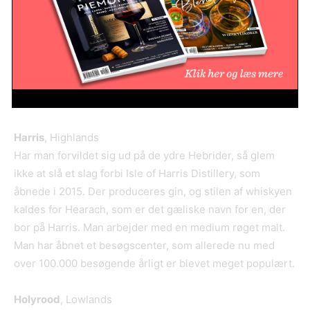
startkapitalen sammen, så der er omkring 2.500
forskellige ejere af det nybyggede destilleri nordvest for
Inverness. Der produceres både whisky og gin med en
kapacitet på 140.000 liter årligt. Der er introduceret flere
forskellige gin, og den første single malt blev frigivet i
2019.
Harris
, Highlands
Har man forvildet sig ud på de ydre Hebrider, så glem
ikke at slå et slag forbi Isle of Harris Distillery, som
åbnede i 2015. Der produceres gin, og stilen af whiskyen
kaldes for Hearach, som er det gæliske navn for en, der
bor på Harris. Man arbejder med en medium røget malt.
Man har åbnet et besøgscenter, som allerede nu med
over 100.000 besøgende årligt er blevet meget populært.
Holyrood
, Lowlands