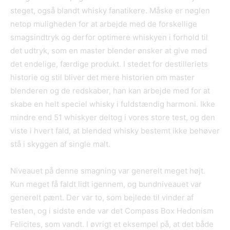
steget, også blandt whisky fanatikere. Måske er nøglen
netop muligheden for at arbejde med de forskellige
smagsindtryk og derfor optimere whiskyen i forhold til
det udtryk, som en master blender ønsker at give med
det endelige, færdige produkt. I stedet for destilleriets
historie og stil bliver det mere historien om master
blenderen og de redskaber, han kan arbejde med for at
skabe en helt speciel whisky i fuldstændig harmoni. Ikke
mindre end 51 whiskyer deltog i vores store test, og den
viste i hvert fald, at blended whisky bestemt ikke behøver
stå i skyggen af single malt.
Niveauet på denne smagning var generelt meget højt.
Kun meget få faldt lidt igennem, og bundniveauet var
generelt pænt. Der var to, som bejlede til vinder af
testen, og i sidste ende var det Compass Box Hedonism
Felicites, som vandt. I øvrigt et eksempel på, at det både