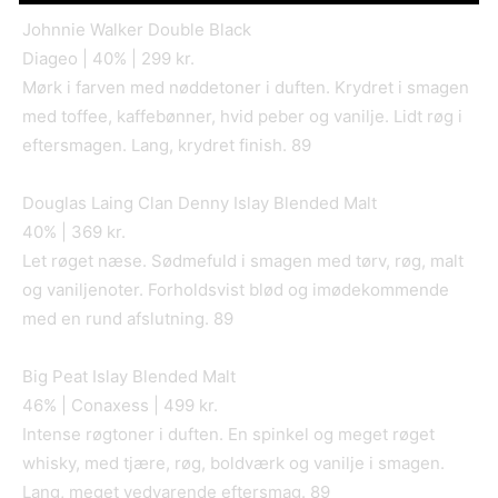
Johnnie Walker Double Black
Diageo | 40% | 299 kr.
Mørk i farven med nøddetoner i duften. Krydret i smagen
med toffee, kaffebønner, hvid peber og vanilje. Lidt røg i
eftersmagen. Lang, krydret finish. 89
Douglas Laing Clan Denny Islay Blended Malt
40% | 369 kr.
Let røget næse. Sødmefuld i smagen med tørv, røg, malt
og vaniljenoter. Forholdsvist blød og imødekommende
med en rund afslutning. 89
Big Peat Islay Blended Malt
46% | Conaxess | 499 kr.
Intense røgtoner i duften. En spinkel og meget røget
whisky, med tjære, røg, boldværk og vanilje i smagen.
Lang, meget vedvarende eftersmag. 89