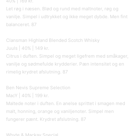
40% | 169 kr.
Let røg i næsen. Blød og rund med maltnoter, røg og
vanilje. Simpel i udtrykket og ikke meget dybde. Men fint
balanceret. 87
Clansman Highland Blended Scotch Whisky
Juuls | 40% | 149 kr.
Citrus i duften. Simpel og meget ligefrem med småkager,
vanilje og sødmefulde krydderier. Pæn intensitet og en
rimelig krydret afslutning. 87
Ben Nevis Supreme Selection
MacY | 40% | 199 kr.
Maltede noter i duften. En anelse sprittet i smagen med
malt, honning, orange og vaniljenoter. Simpel men
fungerer pænt. Krydret afslutning. 87
Whyte & Mackay Special