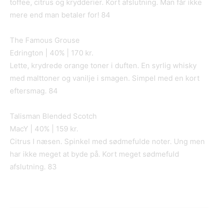
toffee, citrus og krydderier. Kort afslutning. Man får ikke
mere end man betaler for! 84
The Famous Grouse
Edrington | 40% | 170 kr.
Lette, krydrede orange toner i duften. En syrlig whisky
med malttoner og vanilje i smagen. Simpel med en kort
eftersmag. 84
Talisman Blended Scotch
MacY | 40% | 159 kr.
Citrus I næsen. Spinkel med sødmefulde noter. Ung men
har ikke meget at byde på. Kort meget sødmefuld
afslutning. 83