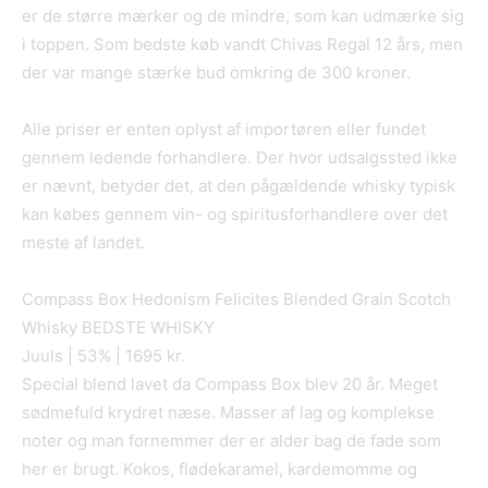
er de større mærker og de mindre, som kan udmærke sig
i toppen. Som bedste køb vandt Chivas Regal 12 års, men
der var mange stærke bud omkring de 300 kroner.
Alle priser er enten oplyst af importøren eller fundet
gennem ledende forhandlere. Der hvor udsalgssted ikke
er nævnt, betyder det, at den pågældende whisky typisk
kan købes gennem vin- og spiritusforhandlere over det
meste af landet.
Compass Box Hedonism Felicites Blended Grain Scotch
Whisky BEDSTE WHISKY
Juuls | 53% | 1695 kr.
Special blend lavet da Compass Box blev 20 år. Meget
sødmefuld krydret næse. Masser af lag og komplekse
noter og man fornemmer der er alder bag de fade som
her er brugt. Kokos, flødekaramel, kardemomme og