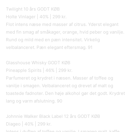
Twilight 10 års GODT KØB
Holte Vinlager | 40% | 299 kr.
Flot intens næse med masser af citrus. Yderst elegant
med fin smag af småkager, orange, hvid peber og vanilje.
Rund og mild med en pæn intensitet. Virkelig
velbalanceret. Pæn elegant eftersmag. 91
Glasshouse Whisky GODT KØB
Pineapple Spirits | 46% | 299 kr.
Parfumeret og krydret i næsen. Masser af toffee og
vanilje i smagen. Velbalanceret og drevet af malt og
toastede fadnoter. Den høje alkohol gør det godt. Krydret
lang og varm afslutning. 90
Johnnie Walker Black Label 12 års GODT KØB
Diageo | 40% | 299 kr.
Intens i duften af toffee og vanilje. I smagen malt, kaffe,