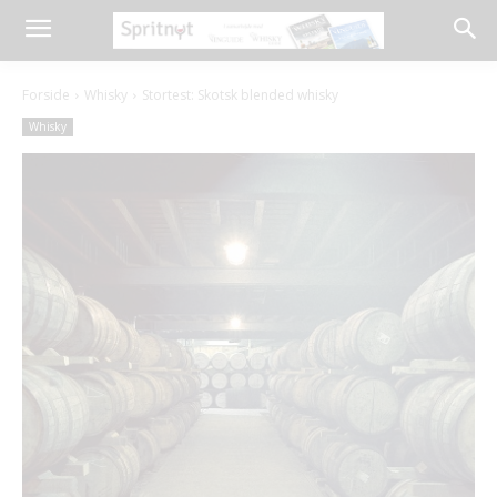
Forside
Whisky
Stortest: Skotsk blended whisky
Whisky