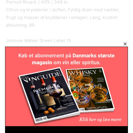
Pernod Ricard. | 40% | 349 kr.
Citrus og krydderier i duften. Fyldig dram med nødder,
frugt og masser af krydderier i smagen. Lang, krydret
afslutning. 89
Johnnie Walker Green Label 15
Diageo | 40% | 429 kr.
Bløde, blomstrede toner i duften. Mere skarp i smagen
med orange, toffee, banan og vanilje. Lang, krydret finish.
89
Johnnie Walker Gold Label Reserve
Diageo | 40% | 499 kr.
Orange og blomstrede toner i næsen. Blid og rund i
smagen med mokkabønner, toffee, banan og vanilje.
Yderst klassisk med en lang krydret finish. Savner måske
lidt mere kant. 89