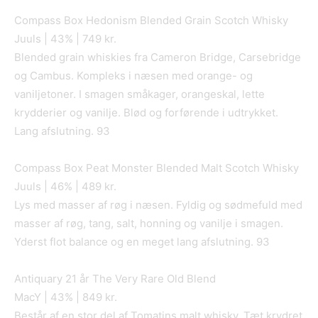
Compass Box Hedonism Blended Grain Scotch Whisky
Juuls | 43% | 749 kr.
Blended grain whiskies fra Cameron Bridge, Carsebridge
og Cambus. Kompleks i næsen med orange- og
vaniljetoner. I smagen småkager, orangeskal, lette
krydderier og vanilje. Blød og forførende i udtrykket.
Lang afslutning. 93
Compass Box Peat Monster Blended Malt Scotch Whisky
Juuls | 46% | 489 kr.
Lys med masser af røg i næsen. Fyldig og sødmefuld med
masser af røg, tang, salt, honning og vanilje i smagen.
Yderst flot balance og en meget lang afslutning. 93
Antiquary 21 år The Very Rare Old Blend
MacY | 43% | 849 kr.
Består af en stor del af Tomatins malt whisky. Tæt krydret