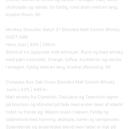
chokolade og vanilje. En fyldig, rund dram med en lang,
krydret finish. 90
Monkey Shoulder Batch 27 Blended Malt Scotch Whisky
GODT KØB
Hans Just | 40% | 299 kr.
Blend af tre Speyside malt whiskyer. Rund og blød whisky
med pæn intensitet. Orange, toffee, krydderier og vanilje
i smagen. Fyldig med en lang, krydret afslutning. 90
Compass Box Oak Cross Blended Malt Scotch Whisky
Juuls | 43% | 449 kr.
Malt whisky fra Clynelish, Dailuaine og Teaninich lagret
på bourbon og afsluttet på fade med ender lavet af stærkt
ristet ny fransk eg. Massiv toast i næsen. Fyldig og
sødmefuld med honning, æblepie, kanel og vaniljenoter.
Spændende og anderledes blend men fadet er lige på