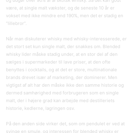
og udgør over 90% af al skotsk whisky. Så det kan godt
være, at single malt vækster, og de seneste 10 år er
vokset med ikke mindre end 190%, men det er stadig en
“lillebror”.
Når man diskuterer whisky med whisky-interesserede, er
det stort set kun single malt, der snakkes om. Blended
whisky lider måske stadig under, at en stor del af den
sælges i supermarkeder til lave priser, at den ofte
benyttes i cocktails, og at det er store, multinationale
brands drevet især af marketing, der dominerer. Men
vigtigst af alt har den måske ikke den samme historie og
dermed samhørighed med forbrugeren som en single
malt, der i højere grad kan arbejde med destilleriets
historie, kedlerne, lagringen osv.
På den anden side virker det, som om pendulet er ved at
svinge en smule, og interessen for blended whisky er