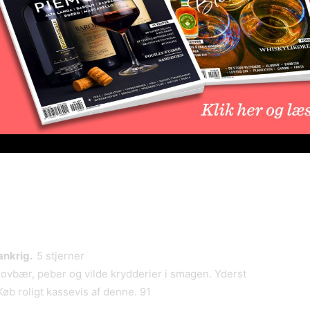
ang afslutning. 91
pris
stjerner
toppen. Syltede bærnoter, bagte rabarber og limefrugt
frem. Men skal drikkes snart. 85
ankrig.
5 stjerner
skovbær, peber og vilde krydderier i smagen. Yderst
Køb roligt kassevis af denne. 91