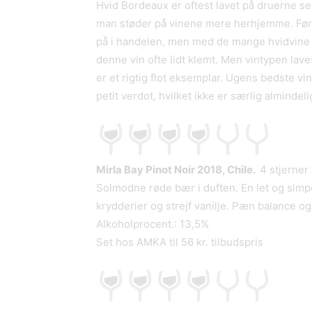
Hvid Bordeaux er oftest lavet på druerne se
man støder på vinene mere herhjemme. Før 
på i handelen, men med de mange hvidvine f
denne vin ofte lidt klemt. Men vintypen lav
er et rigtig flot eksemplar. Ugens bedste v
petit verdot, hvilket ikke er særlig almindeli
Mirla Bay Pinot Noir 2018, Chile.
4 stjerner
Solmodne røde bær i duften. En let og simp
krydderier og strejf vanilje. Pæn balance og 
Alkoholprocent.: 13,5%
Set hos AMKA til 56 kr. tilbudspris