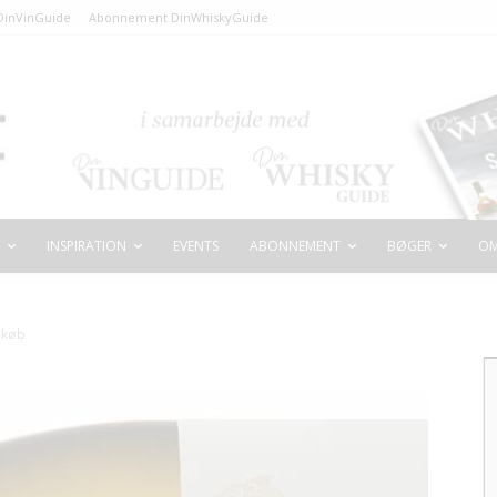
inVinGuide
Abonnement DinWhiskyGuide
INSPIRATION
EVENTS
ABONNEMENT
BØGER
OM
nkøb