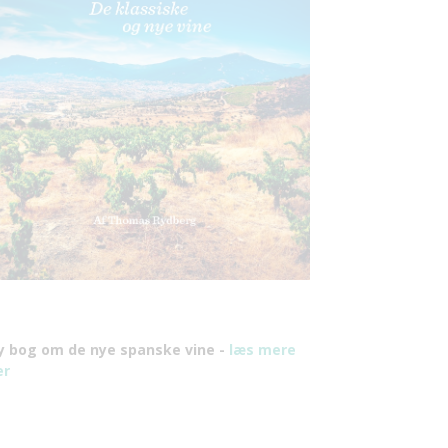
y bog om de nye spanske vine -
læs mere
er