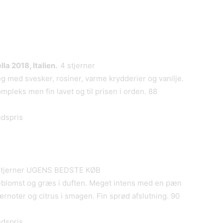
la 2018, Italien.
4 stjerner
med svesker, rosiner, varme krydderier og vanilje.
pleks men fin lavet og til prisen i orden. 88
udspris
stjerner UGENS BEDSTE KØB
deblomst og græs i duften. Meget intens med en pæn
noter og citrus i smagen. Fin sprød afslutning. 90
udspris