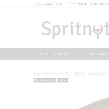
Om Spritnyt
Abonnement D
fredag, august 7, 2026
FORSIDE
NYHEDER
VIN
SPIRITUS & ØL
Forside
De bedste vinkøb
Uge 21: ugens bedste vi
De bedste vinkøb
Vintest