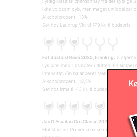
Fyldig klassisk chardonnay fra det sydlige 
Ikke voldsom dyb, men meget umiddelbar o
Alkoholprocent.: 13%
Set hos Laudrup Vin til 179 kr. tilbudspris
Fat Bastard Rosé 2020, Frankrig.
3 stjerne
Lys pink med ribs noter i duften. En simpel 
intensitet. Fin balanceret men kort i smage
Alkoholprocent.: 12,5%
Set hos Irma til 43 kr. tilbudspris
Jas D’Escalan Cru Classé 2020, Frankrig.
5
Flot klassisk Provence rosé med en flot inten