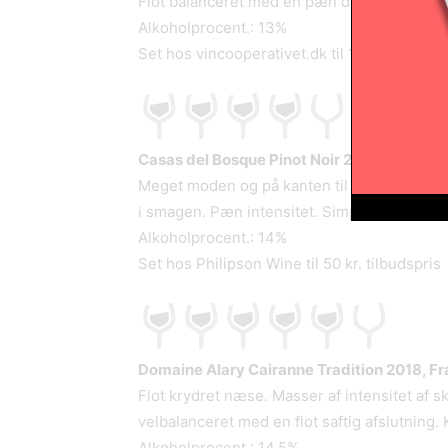
Flot balanceret med en pæn dybde. Frugtig l
Alkoholprocent.: 13%
Set hos vincooperativet.dk til 129 kr. tilbuds
Casas del Bosque Pinot Noir 2016, Chile.
4 
Meget moden og på kanten til at være over 
i smagen. Pæn intensitet. Simpel meget lige
Alkoholprocent.: 14%
Set hos Philipson Wine til 50 kr. tilbudspris
Domaine Alary Cairanne Tradition 2018, Fr
Flot krydret næse. Masser af intensitet af 
velbalanceret med en flot saftig afslutning. 
Alkoholprocent.: 14,5%