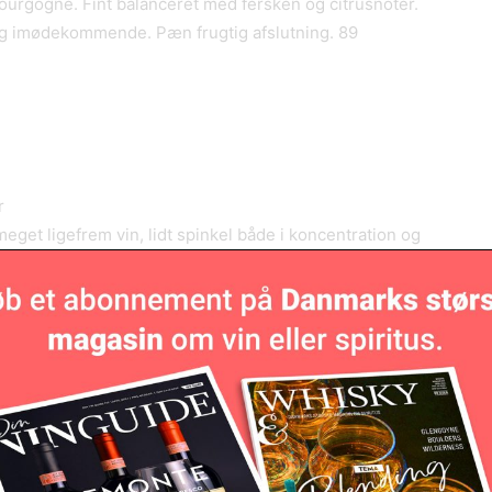
Bourgogne. Fint balanceret med fersken og citrusnoter.
g imødekommende. Pæn frugtig afslutning. 89
r
meget ligefrem vin, lidt spinkel både i koncentration og
n. 84
 stjerner
sitet i duft og smag af jordbær, ribs og citrusnoter.