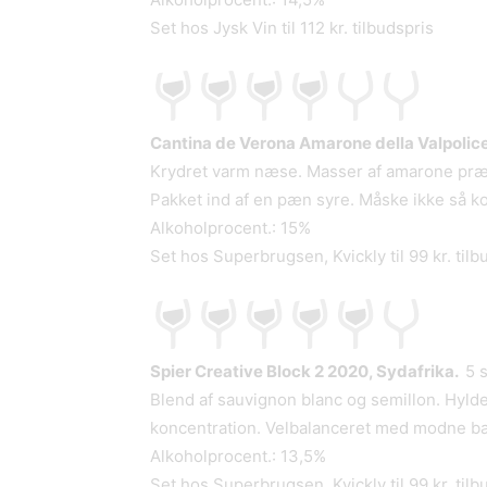
Set hos Jysk Vin til 112 kr. tilbudspris
Cantina de Verona Amarone della Valpolicel
Krydret varm næse. Masser af amarone præg 
Pakket ind af en pæn syre. Måske ikke så kom
Alkoholprocent.: 15%
Set hos Superbrugsen, Kvickly til 99 kr. tilb
Spier Creative Block 2 2020, Sydafrika.
5 
Blend af sauvignon blanc og semillon. Hyl
koncentration. Velbalanceret med modne bær
Alkoholprocent.: 13,5%
Set hos Superbrugsen, Kvickly til 99 kr. tilb