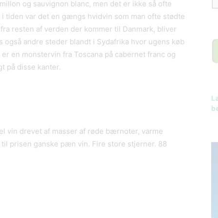
millon og sauvignon blanc, men det er ikke så ofte
i tiden var det en gængs hvidvin som man ofte stødte
ra resten af verden der kommer til Danmark, bliver
es også andre steder blandt i Sydafrika hvor ugens køb
in er en monstervin fra Toscana på cabernet franc og
gt på disse kanter.
L
be
el vin drevet af masser af røde bærnoter, varme
til prisen ganske pæn vin. Fire store stjerner. 88