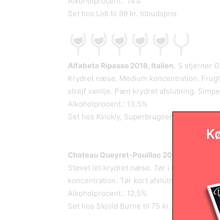
Alkoholprocent.: 14%
Set hos Lidl til 99 kr. tilbudspris
Alfabeta Ripasso 2018, Italien.
5 stjerner
Krydret næse. Medium koncentration. Frugti
strejf vanilje. Pæn krydret afslutning. Simpe
Alkoholprocent.: 13,5%
Set hos Kvickly, Superbrugsen til 55 kr. tilb
Chateau Queyret-Pouillac 2015, Frankrig.
Støvet let krydret næse. Tør i udtrykket me
koncentration. Tør kort afslutning. 85
Alkoholprocent.: 12,5%
Set hos Skjold Burne til 75 kr. tilbudspris