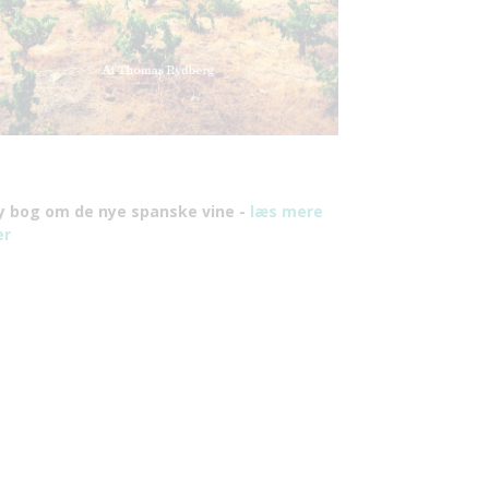
y bog om de nye spanske vine -
læs mere
er