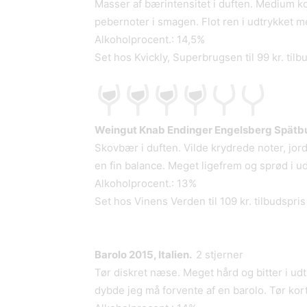
Masser af bærintensitet i duften. Medium ko
pebernoter i smagen. Flot ren i udtrykket m
Alkoholprocent.: 14,5%
Set hos Kvickly, Superbrugsen til 99 kr. tilb
Weingut Knab Endinger Engelsberg Spätbu
Skovbær i duften. Vilde krydrede noter, jor
en fin balance. Meget ligefrem og sprød i ud
Alkoholprocent.: 13%
Set hos Vinens Verden til 109 kr. tilbudspris
Barolo 2015, Italien.
2 stjerner
Tør diskret næse. Meget hård og bitter i ud
dybde jeg må forvente af en barolo. Tør kort