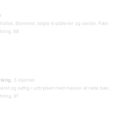
r
holisk. Blommer, bagte krydderier og vanilje. Pæn
tning. 88
nkrig.
5 stjerner
eret og saftig i udtrykket med masser af røde bær,
tning. 91