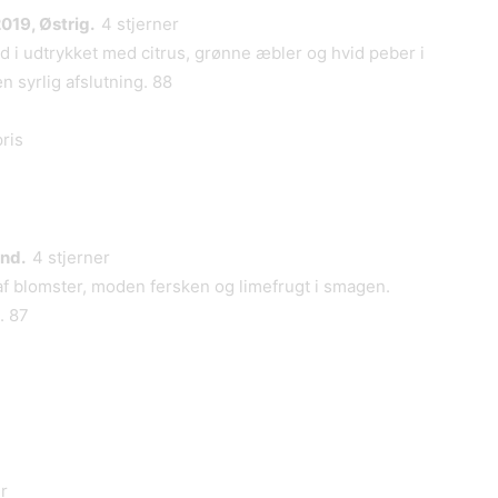
019, Østrig.
4 stjerner
d i udtrykket med citrus, grønne æbler og hvid peber i
 syrlig afslutning. 88
pris
and.
4 stjerner
f blomster, moden fersken og limefrugt i smagen.
. 87
r