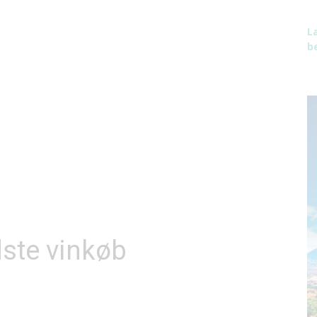
L
be
ste vinkøb