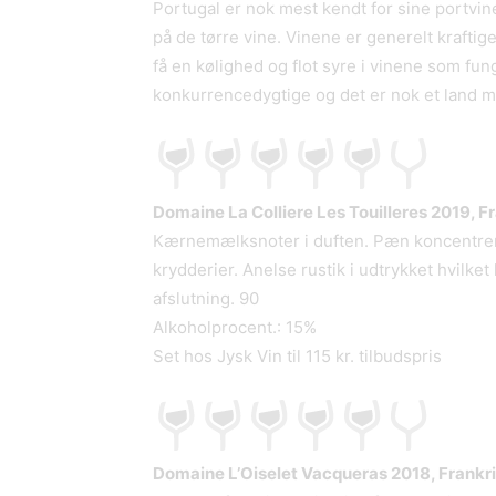
Portugal er nok mest kendt for sine portvi
på de tørre vine. Vinene er generelt krafti
få en kølighed og flot syre i vinene som fu
konkurrencedygtige og det er nok et land man
Domaine La Colliere Les Touilleres 2019, F
Kærnemælksnoter i duften. Pæn koncentrer
krydderier. Anelse rustik i udtrykket hvilke
afslutning. 90
Alkoholprocent.: 15%
Set hos Jysk Vin til 115 kr. tilbudspris
Domaine L’Oiselet Vacqueras 2018, Frankr