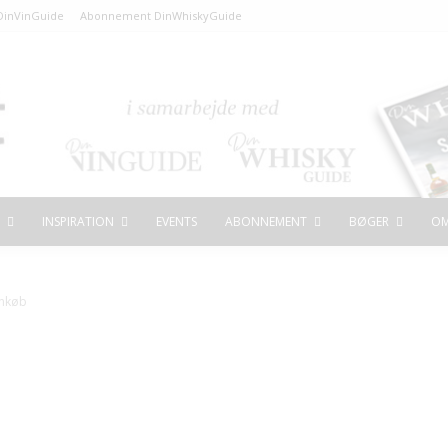
inVinGuide
Abonnement DinWhiskyGuide
INSPIRATION
EVENTS
ABONNEMENT
BØGER
OM
inkøb