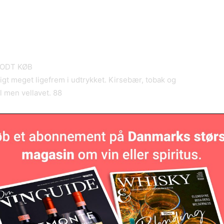
 GODT KØB
gt meget ligefrem i udtrykket. Kirsebær, tobak og
l men vellavet. 88
udspris
3 stjerner
d lette solbærnoter, tobak og vanilje. Medium