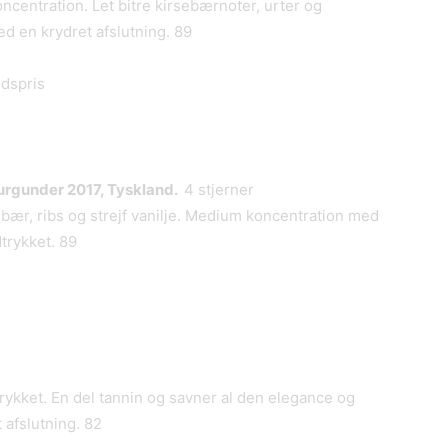
ncentration. Let bitre kirsebærnoter, urter og
ed en krydret afslutning. 89
udspris
rgunder 2017, Tyskland.
4 stjerner
dbær, ribs og strejf vanilje. Medium koncentration med
trykket. 89
trykket. En del tannin og savner al den elegance og
 afslutning. 82