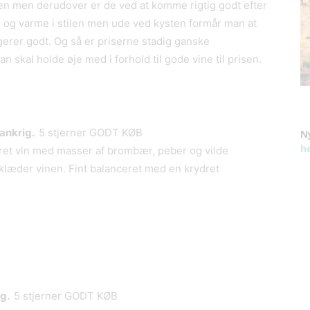
nen men derudover er de ved at komme rigtig godt efter
ge og varme i stilen men ude ved kysten formår man at
ngerer godt. Og så er priserne stadig ganske
 skal holde øje med i forhold til gode vine til prisen.
rankrig.
5 stjerner GODT KØB
N
h
et vin med masser af brombær, peber og vilde
t klæder vinen. Fint balanceret med en krydret
ig.
5 stjerner GODT KØB