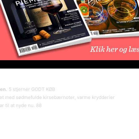
 stjerner
gtig med masser af røde bær, sort peber, rødt kød og
Fin let krydret men også bitter afslutning. 87
ien.
5 stjerner GODT KØB
ket med sødmefulde kirsebærnoter, varme krydderier
r til at nyde nu. 88