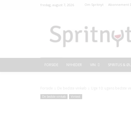
Om Spritnyt
Abonnement D
fredag, august 7, 2026
FORSIDE
NYHEDER
VIN
SPIRITUS & ØL
Forside
De bedste vinkøb
Uge 10: ugens bedste v
De bedste vinkøb
Vintest