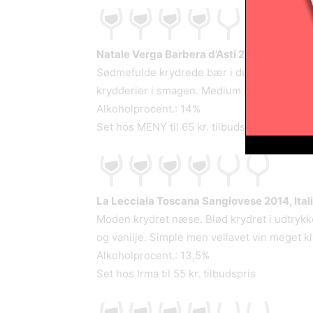
Natale Verga Barbera d’Asti 2018, Italien.
4
Sødmefulde krydrede bær i duften. Tør, fru
krydderier i smagen. Medium koncentration. 
Alkoholprocent.: 14%
Set hos MENY til 65 kr. tilbudspris
La Lecciaia Toscana Sangiovese 2014, Ital
Moden krydret næse. Blød krydret i udtryk
og vanilje. Simple men vellavet vin meget kla
Alkoholprocent.: 13,5%
Set hos Irma til 55 kr. tilbudspris