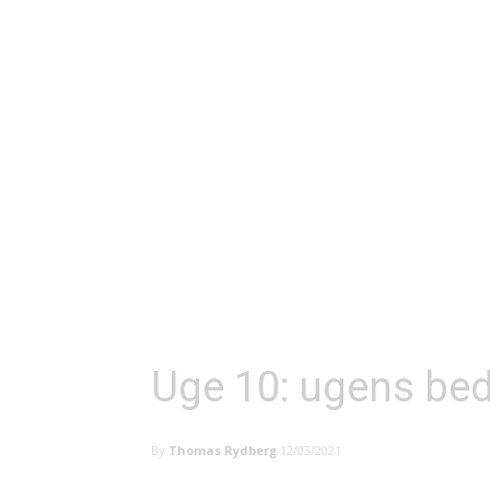
Uge 10: ugens bed
By
Thomas Rydberg
12/03/2021