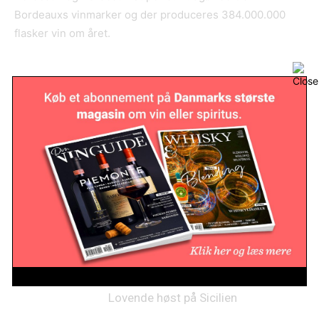
Bordeauxs vinmarker og der produceres 384.000.000
flasker vin om året.
RELATED ARTICLES
Australsk vineksport falder til
laveste niveau i 22 år
Nyheder
Lovende høst på Sicilien