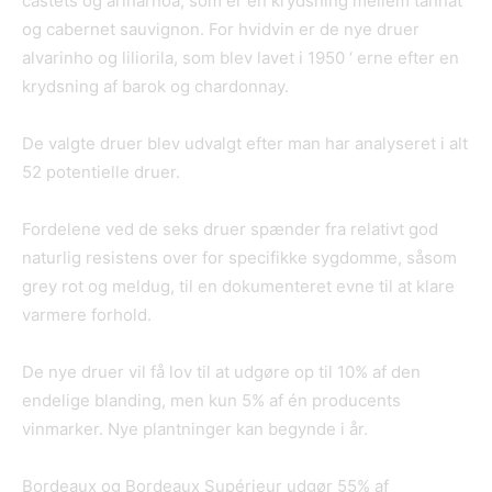
castets og arinarnoa, som er en krydsning mellem tannat
og cabernet sauvignon. For hvidvin er de nye druer
alvarinho og liliorila, som blev lavet i 1950 ‘ erne efter en
krydsning af barok og chardonnay.
De valgte druer blev udvalgt efter man har analyseret i alt
52 potentielle druer.
Fordelene ved de seks druer spænder fra relativt god
naturlig resistens over for specifikke sygdomme, såsom
grey rot og meldug, til en dokumenteret evne til at klare
varmere forhold.
De nye druer vil få lov til at udgøre op til 10% af den
endelige blanding, men kun 5% af én producents
vinmarker. Nye plantninger kan begynde i år.
Bordeaux og Bordeaux Supérieur udgør 55% af