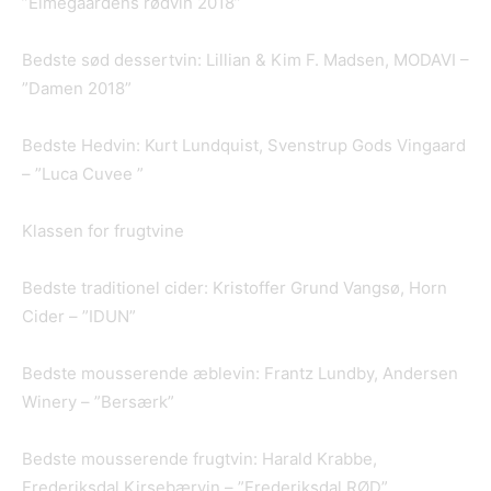
”Elmegaardens rødvin 2018”
Bedste sød dessertvin: Lillian & Kim F. Madsen, MODAVI –
”Damen 2018”
Bedste Hedvin: Kurt Lundquist, Svenstrup Gods Vingaard
– ”Luca Cuvee ”
Klassen for frugtvine
Bedste traditionel cider: Kristoffer Grund Vangsø, Horn
Cider – ”IDUN”
Bedste mousserende æblevin: Frantz Lundby, Andersen
Winery – ”Bersærk”
Bedste mousserende frugtvin: Harald Krabbe,
Frederiksdal Kirsebærvin – ”Frederiksdal RØD”