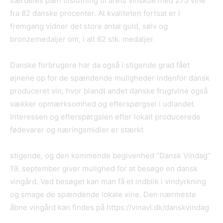
særdeles pæn tilslutning til årets vinskue med 275 vine
fra 82 danske procenter. At kvaliteten fortsat er i
fremgang vidner det store antal guld, sølv og
bronzemedaljer om, i alt 62 stk. medaljer.
Danske forbrugere har da også i stigende grad fået
øjnene op for de spændende muligheder indenfor dansk
produceret vin, hvor blandt andet danske frugtvine også
vækker opmærksomhed og efterspørgsel i udlandet.
Interessen og efterspørgslen efter lokalt producerede
fødevarer og næringsmidler er stærkt
stigende, og den kommende begivenhed ”Dansk Vindag”
19. september giver mulighed for at besøge en dansk
vingård. Ved besøget kan man få et indblik i vindyrkning
og smage de spændende lokale vine. Den nærmeste
åbne vingård kan findes på https://vinavl.dk/danskvindag