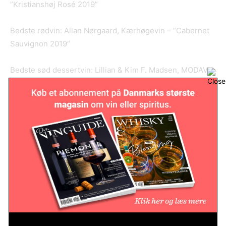
”Kristianshøj Rosé 2019”
Bedste rødvin: Allan Nørgaard, Kærhøgevin – ”Cabernet
Sauvignon 2019”
Bedste sød dessertvin: Lillian & Kim F. Madsen, MODAVI –
”Damen 2019”
Klassen for ældre druevine
Bedste hvidvin: Søren Søndergaard, Ørbyvingaard –”
Ørby Danese 2018”
Bedste rosévin: Thorbjørn Risgaard, Neder Kjærsholm
Vingaard – ”Sweet Sixty Rosé 2016”
Bedste rødvin: Sven M. Andersen, Elmegaarden –