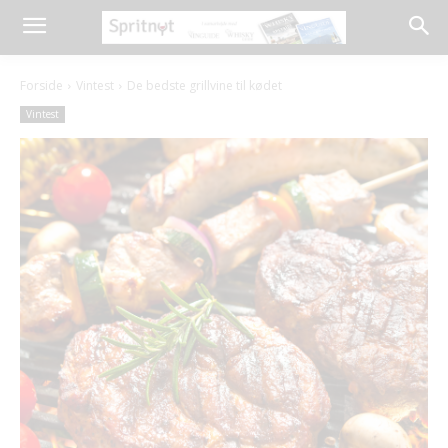
Forside
Vintest
De bedste grillvine til kødet
Vintest