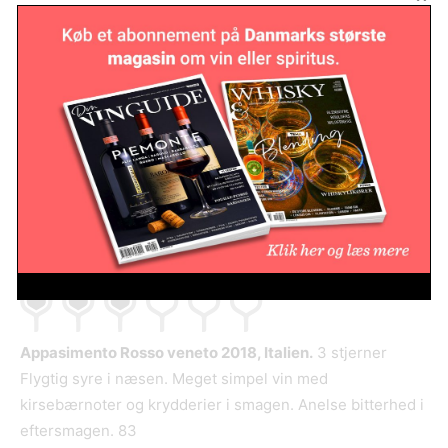
L’Ariosa Pedrastella 2017, Italien.
5 stjerner GODT KØB
Mørke krydrede noter i duften. Koncentreret og intens
med sorte kirsebær, kanel og vaniljenoter i smagen. Pæn
balance med let tørt tanninbid i afslutningen. 90
Alkoholprocent: 14%
Set hos Skovgaard Vine til 140 kr. tilbudspris
Appasimento Rosso veneto 2018, Italien.
3 stjerner
Flygtig syre i næsen. Meget simpel vin med
kirsebærnoter og krydderier i smagen. Anelse bitterhed i
eftersmagen. 83