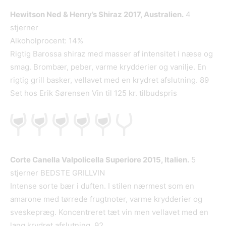
Hewitson Ned & Henry’s Shiraz 2017, Australien.
4
stjerner
Alkoholprocent: 14%
Rigtig Barossa shiraz med masser af intensitet i næse og
smag. Brombær, peber, varme krydderier og vanilje. En
rigtig grill basker, vellavet med en krydret afslutning. 89
Set hos Erik Sørensen Vin til 125 kr. tilbudspris
Corte Canella Valpolicella Superiore 2015, Italien.
5
stjerner BEDSTE GRILLVIN
Intense sorte bær i duften. I stilen nærmest som en
amarone med tørrede frugtnoter, varme krydderier og
sveskepræg. Koncentreret tæt vin men vellavet med en
lang krydret afslutning. 92