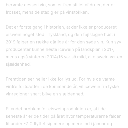
berømte dessertvin, som er fremstillet af druer, der er
frosset, mens de stadig er på vinstokken.
Det er første gang i historien, at der ikke er produceret
eiswein noget sted i Tyskland, og den fejlslagne høst i
2019 følger en række dårlige år for den søde vin. Kun syv
producenter kunne høste icewein på landsplan i 2017,
mens også vinteren 2014/15 var så mild, at eiswein var en
sjældenhed’.
Fremtiden ser heller ikke for lys ud. For hvis de varme
vintre fortsætter i de kommende år, vil icewein fra tyske
vinregioner snart blive en sjældenhed.
Et andet problem for eisweinproduktion er, at i de
seneste år er de tider på året hvor temperaturerne falder
til under -7 C flyttet sig mere og mere ind i januar og