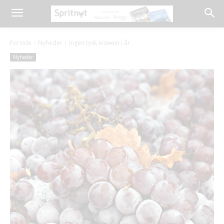
Forside
Nyheder
Ingen tysk eiswein i år
Nyheder