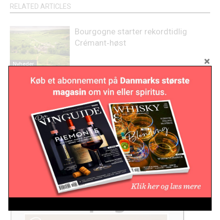
RELATED ARTICLES
Bourgogne starter rekordtidlig
Crémant‑høst
Nyheder
Australsk vineksport falder til
laveste niveau i 22 år
Nyheder
Lovende høst på Sicilien
Nyheder