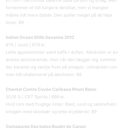
En rom i harmonisk balance både på duft og smag. Man
fornemmer et lidt tungere destillat, men vi mangler
måske lidt mere dybde. Den spiller meget på de høje
toner. 89
Indian Ocean Stills Savanna 2012
61% | Juuls | 679 kr.
Lette appelsinnoter samt kaffe i duften. Alkoholen er en
anelse dominerende, men når den lægger sig, kommer
der karamel og vanilje frem på smagen. Udmærket rom
men lidt ubalanceret på alkoholen. 89
Chantal Comte Cuv
é
e Caribaea Rhum Blanc
50,16 % | CRT Spirits | 699 kr.
Hvid rom med frugtige noter. Blød, rund og sødmefuld i
smagen med skovbær og lette krydderier. 89
Compagnie Des Indes Boulet de Canon