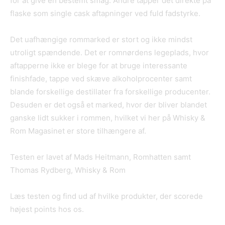
for at give en bestemt smag. Andre tapper det direkte på
flaske som single cask aftapninger ved fuld fadstyrke.
Det uafhængige rommarked er stort og ikke mindst
utroligt spændende. Det er romnørdens legeplads, hvor
aftapperne ikke er blege for at bruge interessante
finishfade, tappe ved skæve alkoholprocenter samt
blande forskellige destillater fra forskellige producenter.
Desuden er det også et marked, hvor der bliver blandet
ganske lidt sukker i rommen, hvilket vi her på Whisky &
Rom Magasinet er store tilhængere af.
Testen er lavet af Mads Heitmann, Romhatten samt
Thomas Rydberg, Whisky & Rom
Læs testen og find ud af hvilke produkter, der scorede
højest points hos os.