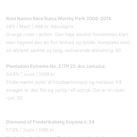
Rum Nation Rare Rums Worthy Park 2006-2018
58% | MacY | 899 kr. tilbudspris
Orange noter i duften. Den høje alkohol fornemmes klart
men bagved den en flot renhed og dybde. Kompleks med
en afstemt sødme og lang, vedvarende afslutning. 93
Plantation Extreme No. 3 ITP 22
-å
rs Jamaica
54,8% | Juuls | 1999 kr.
Flotte mørke noter af hindbærkompot og melasse. På
smagen er den flot og syrlig i sit udtryk. Det er en skøn
rom. 92
Diamond of Frederiksberg Guyana n. 34
57,8% | Juuls | 1095 kr.