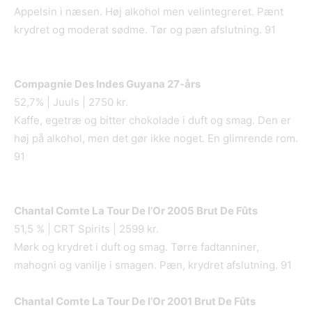
Appelsin i næsen. Høj alkohol men velintegreret. Pænt
krydret og moderat sødme. Tør og pæn afslutning. 91
Compagnie Des Indes Guyana 27
-års
52,7% | Juuls | 2750 kr.
Kaffe, egetræ og bitter chokolade i duft og smag. Den er
høj på alkohol, men det gør ikke noget. En glimrende rom.
91
Chantal Comte La Tour De l
’Or 2005 Brut De Fû
ts
51,5 % | CRT Spirits | 2599 kr.
Mørk og krydret i duft og smag. Tørre fadtanniner,
mahogni og vanilje i smagen. Pæn, krydret afslutning. 91
Chantal Comte La Tour De l
’Or 2001 Brut De Fû
ts