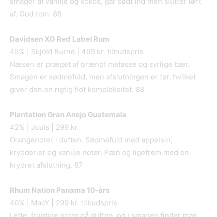
smager af vanilje og kokos, går sødt ind men slutter tørt
af. God rom. 88
Davidsen XO Red Label Rum
45% | Skjold Burne | 499 kr. tilbudspris
Næsen er præget af brændt melasse og syrlige bær.
Smagen er sødmefuld, men afslutningen er tør, hvilket
giver den en rigtig flot kompleksitet. 88
Plantation Gran Anejo Guatemala
42% | Juuls | 299 kr.
Orangenoter i duften. Sødmefuld med appelsin,
krydderier og vanilje noter. Pæn og ligefrem med en
krydret afslutning. 87
Rhum Nation Panama 10-års
40% | MacY | 299 kr. tilbudspris
Lette, frugtige noter på duften, og i smagen finder man