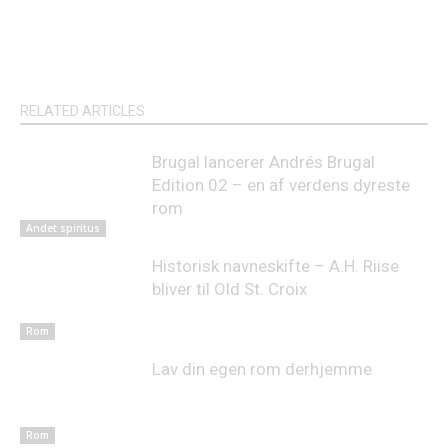
RELATED ARTICLES
Brugal lancerer Andrés Brugal
Edition 02 – en af verdens dyreste
rom
Andet spiritus
Historisk navneskifte – A.H. Riise
bliver til Old St. Croix
Rom
Lav din egen rom derhjemme
Rom