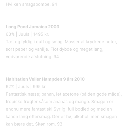
Hvilken smagsbombe. 94
Long Pond Jamaica 200
3
63% | Juuls | 1495 kr.
Tæt og fyldig i duft og smag. Masser af krydrede noter,
sort peber og vanilje. Flot dybde og meget lang,
vedvarende afslutning. 94
Habitation Velier Hampden 9
års 2010
62% | Juuls | 995 kr.
Fantastisk næse; banan, let acetone (på den gode måde),
tropiske frugter såsom ananas og mango. Smagen er
endnu mere fantastisk! Syrlig, full bodied og med en
kanon lang eftersmag. Der er høj alkohol, men smagen
kan bære det. Skøn rom. 93