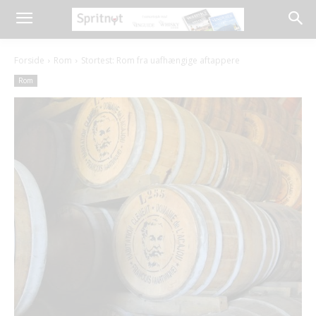
Forside
Rom
Stortest: Rom fra uafhængige aftappere
Rom