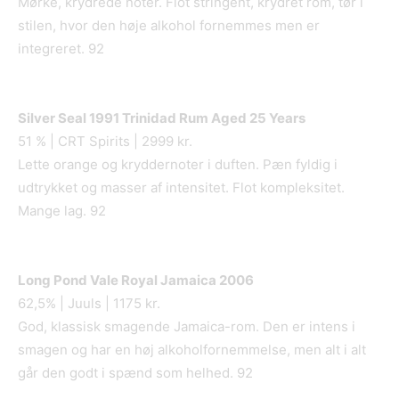
Mørke, krydrede noter. Flot stringent, krydret rom, tør i
stilen, hvor den høje alkohol fornemmes men er
integreret. 92
Silver Seal 1991 Trinidad Rum Aged 25 Years
51 % | CRT Spirits | 2999 kr.
Lette orange og kryddernoter i duften. Pæn fyldig i
udtrykket og masser af intensitet. Flot kompleksitet.
Mange lag. 92
Long Pond Vale Royal Jamaica 2006
62,5% | Juuls | 1175 kr.
God, klassisk smagende Jamaica-rom. Den er intens i
smagen og har en høj alkoholfornemmelse, men alt i alt
går den godt i spænd som helhed. 92