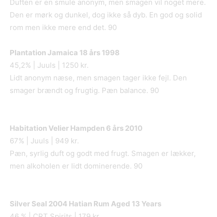
Duften er en smule anonym, men smagen vil noget mere.
Den er mørk og dunkel, dog ikke så dyb. En god og solid
rom men ikke mere end det. 90
Plantation Jamaica 18
å
rs 1998
45,2% | Juuls | 1250 kr.
Lidt anonym næse, men smagen tager ikke fejl. Den
smager brændt og frugtig. Pæn balance. 90
Habitation Velier Hampden 6 års 2010
67% | Juuls | 949 kr.
Pæn, syrlig duft og godt med frugt. Smagen er lækker,
men alkoholen er lidt dominerende. 90
Silver Seal 2004 Hatian Rum Aged 13 Years
46 % | CRT Spirits | 179 kr.