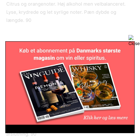
Citrus og orangenoter. Høj alkohol men velbalanceret.
Lyse, krydrede og let syrlige noter. Pæn dybde og
længde. 90
Compagnie Des Indes Nicaragua 17
-års
64,9% | Juuls | 1095 kr.
Dadler, figner og egetræ på næsen. I munden er den helt
tør, men samtidigt bidrager den med søde elementer i
smagen. 90
Compagnie Des Indes Jamaica 9
–
års
53,5% | Juuls | 750 kr.
Krydret næse. Sødmefuld i smagen med orange, kanel,
varme krydderier og vanilje. Pænt balanceret og
afslutning. 90