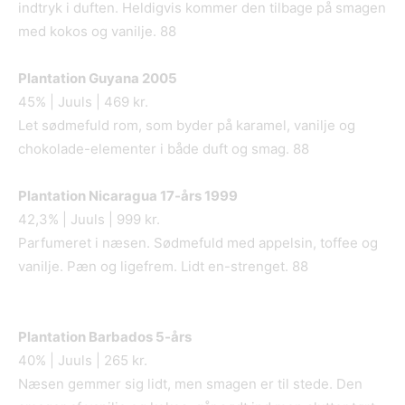
indtryk i duften. Heldigvis kommer den tilbage på smagen
med kokos og vanilje. 88
Plantation Guyana 2005
45% | Juuls | 469 kr.
Let sødmefuld rom, som byder på karamel, vanilje og
chokolade-elementer i både duft og smag. 88
Plantation Nicaragua 17
-å
rs 1999
42,3% | Juuls | 999 kr.
Parfumeret i næsen. Sødmefuld med appelsin, toffee og
vanilje. Pæn og ligefrem. Lidt en-strenget. 88
Plantation Barbados 5
-års
40% | Juuls | 265 kr.
Næsen gemmer sig lidt, men smagen er til stede. Den