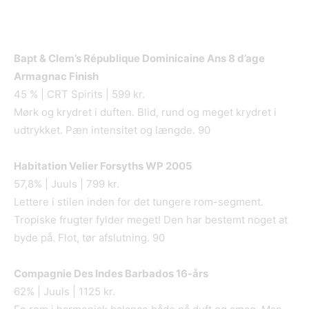
Bapt & Clem
’s Ré
publique Dominicaine Ans 8 d
’
age
Armagnac Finish
45 % | CRT Spirits | 599 kr.
Mørk og krydret i duften. Blid, rund og meget krydret i
udtrykket. Pæn intensitet og længde. 90
Habitation Velier Forsyths WP 2005
57,8% | Juuls | 799 kr.
Lettere i stilen inden for det tungere rom-segment.
Tropiske frugter fylder meget! Den har bestemt noget at
byde på. Flot, tør afslutning. 90
Compagnie Des Indes Barbados 16
-års
62% | Juuls | 1125 kr.