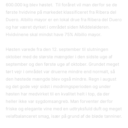
600.000 kg blev høstet. Til foråret vil man derfor se de
første hvidvine på markedet klassificeret fra Ribera del
Duero. Albillo mayor er en lokal drue fra Ribera del Duero
og har været dyrket i området siden Middelalderen.
Hvidvinene skal mindst have 75% Albillo mayor.
Høsten varede fra den 12. september til slutningen
oktober med de største mængder i den sidste uge af
september og den første uge af oktober. Grundet meget
tørt vejr i området var druerne mindre end normalt, så
den høstede mængde blev også mindre. Regn i august
og det gode vejr sidst i modningsperioden og under
høsten har medvirket til en kvalitet helt i top, da der
heller ikke var sygdomsangreb. Man forventer derfor
friske og elegante vine med en udtryksfuld duft og meget
velafbalanceret smag, især på grund af de bløde tanniner.