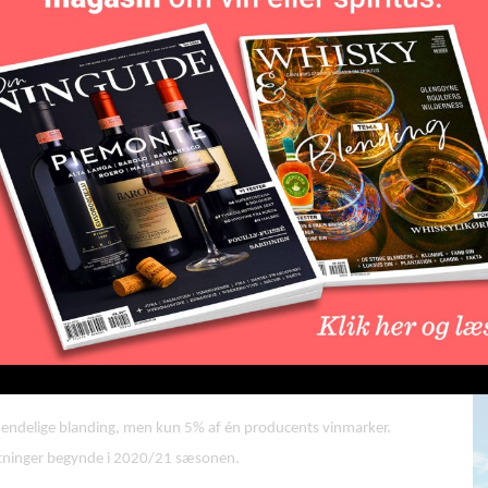
det klimaændringer
 Bordeaux godkendt syv nye druersorter der kan benyttes til
mfatter marselan og portugisiske touriga nacional, plus de
sning mellem tannat og cabernet Sauvignon. For hvidvin er de
blev lavet i 1950 ‘ erne efter en krydsning af barok og
L
be
e planen endeligt, men det er et potentielt banebrydende skridt
.
 naturlig resistens over for specifikke sygdomme, såsom grey rot
mere forhold.
den endelige blanding, men kun 5% af én producents vinmarker.
ntninger begynde i 2020/21 sæsonen.