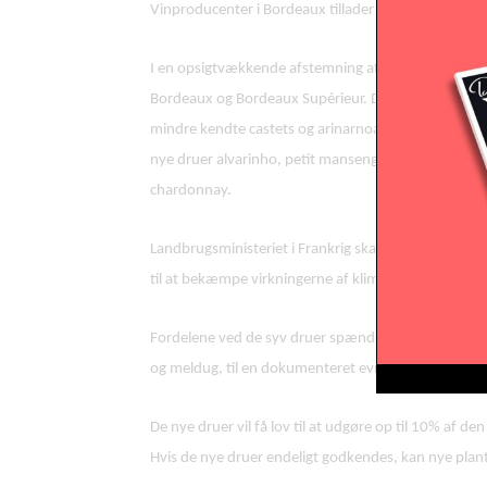
Vinproducenter i Bordeaux tillader nye druer grun
I en opsigtvækkende afstemning af producenterne i
Bordeaux og Bordeaux Supérieur. De syv varianter o
mindre kendte castets og arinarnoa, som er en kryd
nye druer alvarinho, petit manseng og liliorila, som 
chardonnay.
Landbrugsministeriet i Frankrig skal stadig godkend
til at bekæmpe virkningerne af klimaforandringerne
Fordelene ved de syv druer spænder fra relativt god
og meldug, til en dokumenteret evne til at klare var
De nye druer vil få lov til at udgøre op til 10% af 
Hvis de nye druer endeligt godkendes, kan nye pla