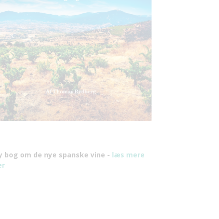
y bog om de nye spanske vine -
læs mere
er