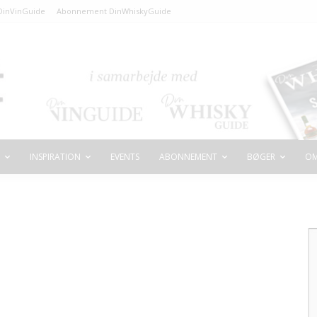
inVinGuide
Abonnement DinWhiskyGuide
INSPIRATION
EVENTS
ABONNEMENT
BØGER
OM