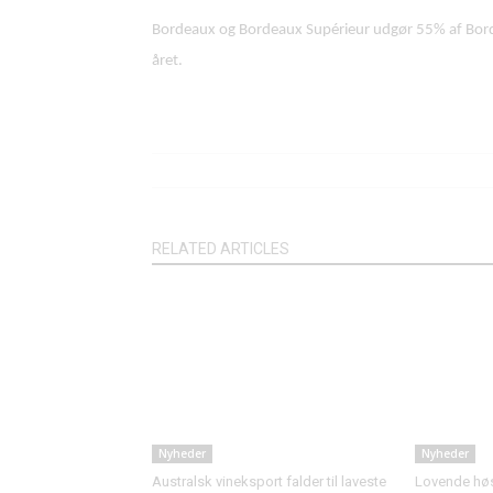
Bordeaux og Bordeaux Supérieur udgør 55% af Bord
året.
RELATED ARTICLES
Nyheder
Nyheder
Australsk vineksport falder til laveste
Lovende høst