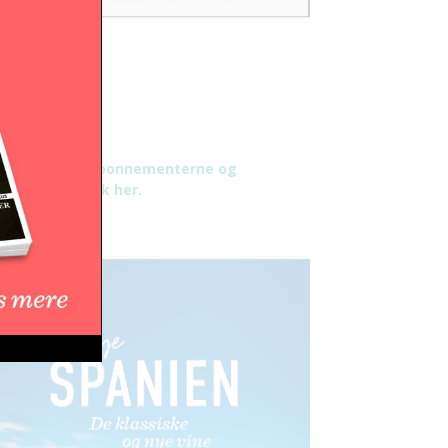
æs mere om abonnementerne og
tingelser - klik her.