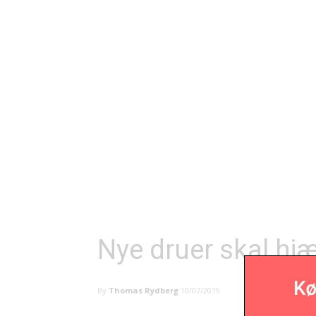
Nye druer skal hj
By
Thomas Rydberg
10/07/2019