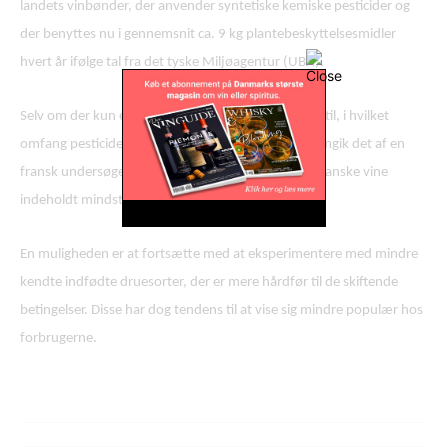
landets vinbønder, der anvender syntetiske kemiske pesticider og
der benyttes nu i gennemsnit ca. 9 kg plantebeskyttelsesmidler
hvert år ifølge tal fra det tyske Miljøagentur (UBA).
Selv om der kun er lavet lidt forskning med hensyn til, i hvilket
omfang pesticider er til stede i den færdige vin, fremgik det af en
fransk undersøgelse i 2013, at størstedelen af de franske vine
indeholdt mindst ét pesticid.
En muligheden er at fortsætte med at eksperimentere med mindre
kendte indfødte druesorter, der er mere hårdfør til de skiftende
betingelser. Disse har dog tendens til at vise sig mindre populær hos
forbrugerne.