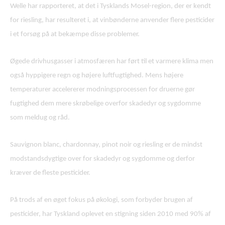
Welle har rapporteret, at det i Tysklands Mosel-region, der er kendt
for riesling, har resulteret i, at vinbønderne anvender flere pesticider
i et forsøg på at bekæmpe disse problemer.
Øgede drivhusgasser i atmosfæren har ført til et varmere klima men
også hyppigere regn og højere luftfugtighed. Mens højere
temperaturer accelererer modningsprocessen for druerne gør
fugtighed dem mere skrøbelige overfor skadedyr og sygdomme
som meldug og råd.
Sauvignon blanc, chardonnay, pinot noir og riesling er de mindst
modstandsdygtige over for skadedyr og sygdomme og derfor
kræver de fleste pesticider.
På trods af en øget fokus på økologi, som forbyder brugen af
pesticider, har Tyskland oplevet en stigning siden 2010 med 90% af