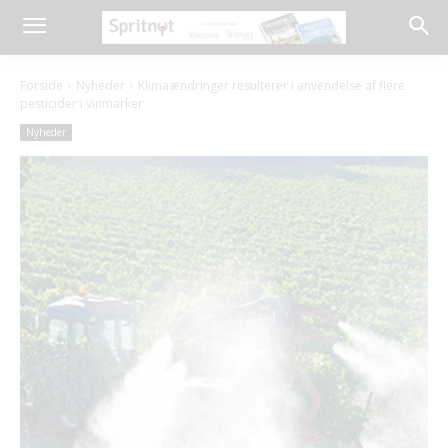
Forside
Nyheder
Klimaændringer resulterer i anvendelse af flere
pesticider i vinmarker
Nyheder