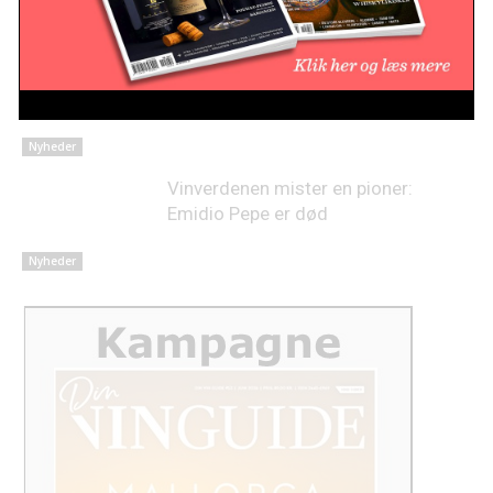
Nyheder
Lovende høst på Sicilien
Nyheder
Vinverdenen mister en pioner:
Emidio Pepe er død
Nyheder