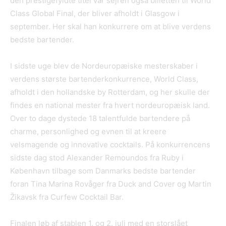
den prestigefyldte titel var sejren også billetten til World
Class Global Final, der bliver afholdt i Glasgow i
september. Her skal han konkurrere om at blive verdens
bedste bartender.
I sidste uge blev de Nordeuropæiske mesterskaber i
verdens største bartenderkonkurrence, World Class,
afholdt i den hollandske by Rotterdam, og her skulle der
findes en national mester fra hvert nordeuropæisk land.
Over to dage dystede 18 talentfulde bartendere på
charme, personlighed og evnen til at kreere
velsmagende og innovative cocktails. På konkurrencens
sidste dag stod Alexander Remoundos fra Ruby i
København tilbage som Danmarks bedste bartender
foran Tina Marina Rovåger fra Duck and Cover og Martin
Žikavsk fra Curfew Cocktail Bar.
Finalen løb af stablen 1. og 2. juli med en storslået