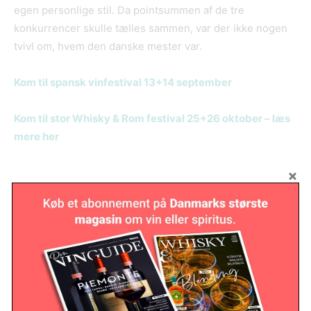
egen personlige stil. Da pointsummen af de tre
konkurrencer skulle tælles sammen, var der ikke nogen
tvivl om, hvem den danske mester var.
Kom til spansk vinfestival 13+14 september
Kom til stor Whisky & Rom festival 25+26 oktober – læs
mere her
RELATED ARTICLES
Australsk vineksport falder til
laveste niveau i 22 år