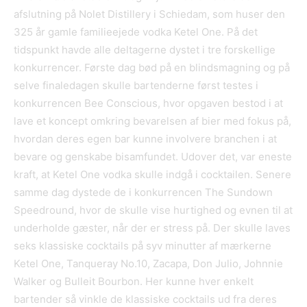
afslutning på Nolet Distillery i Schiedam, som huser den
325 år gamle familieejede vodka Ketel One. På det
tidspunkt havde alle deltagerne dystet i tre forskellige
konkurrencer. Første dag bød på en blindsmagning og på
selve finaledagen skulle bartenderne først testes i
konkurrencen Bee Conscious, hvor opgaven bestod i at
lave et koncept omkring bevarelsen af bier med fokus på,
hvordan deres egen bar kunne involvere branchen i at
bevare og genskabe bisamfundet. Udover det, var eneste
kraft, at Ketel One vodka skulle indgå i cocktailen. Senere
samme dag dystede de i konkurrencen The Sundown
Speedround, hvor de skulle vise hurtighed og evnen til at
underholde gæster, når der er stress på. Der skulle laves
seks klassiske cocktails på syv minutter af mærkerne
Ketel One, Tanqueray No.10, Zacapa, Don Julio, Johnnie
Walker og Bulleit Bourbon. Her kunne hver enkelt
bartender så vinkle de klassiske cocktails ud fra deres