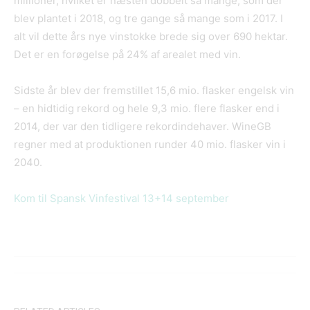
millioner, hvilket er næsten dobbelt så mange, som der
blev plantet i 2018, og tre gange så mange som i 2017. I
alt vil dette års nye vinstokke brede sig over 690 hektar.
Det er en forøgelse på 24% af arealet med vin.
Sidste år blev der fremstillet 15,6 mio. flasker engelsk vin
– en hidtidig rekord og hele 9,3 mio. flere flasker end i
2014, der var den tidligere rekordindehaver. WineGB
regner med at produktionen runder 40 mio. flasker vin i
2040.
Kom til Spansk Vinfestival 13+14 september