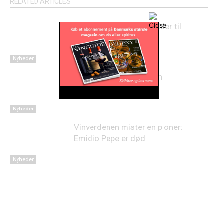
RELATED ARTICLES
Australsk vineksport falder til
laveste niveau i 22 år
Nyheder
Lovende høst på Sicilien
Nyheder
Vinverdenen mister en pioner:
Emidio Pepe er død
Nyheder