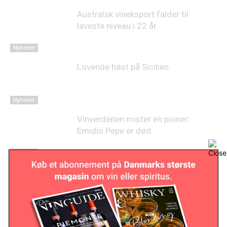
Australsk vineksport falder til
laveste niveau i 22 år
Nyheder
Lovende høst på Sicilien
Nyheder
Vinverdenen mister en pioner:
Emidio Pepe er død
Nyheder