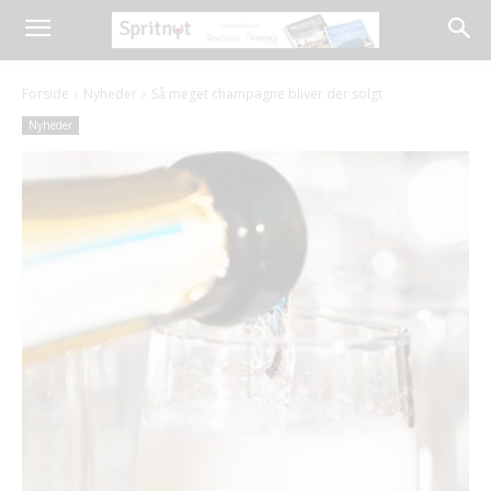
Forside
Nyheder
Så meget champagne bliver der solgt
Nyheder