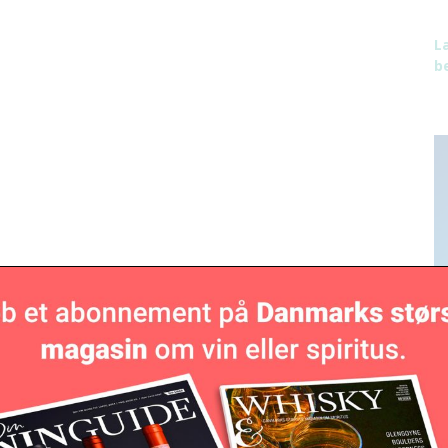
L
be
ion falder med 40%