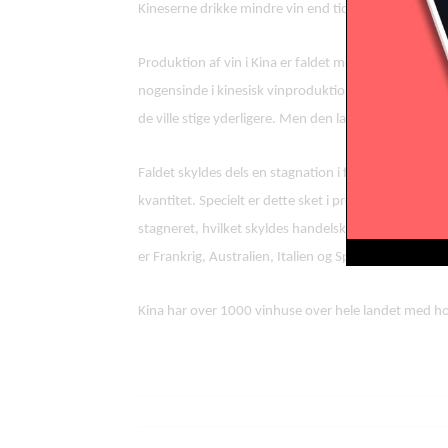
Kineserne drikke mindre vin end tidligere
Produktion af vin i Kina er faldet med 37,16% til 6,29
nogensinde i kinesisk vinproduktion. Kina var eller
de ville stige yderligere. Men den lavere høst har bet
Faldet skyldes dels en stagnation i forbruget af vin 
kvantitet. Specielt er dette sket i provinserne Ningx
stagneret, hvilket skyldes handelskrigen samt en dyk
er Frankrig, Australien, Italien og Spanien.
Kina har over 1000 vinhuse over hele landet med 