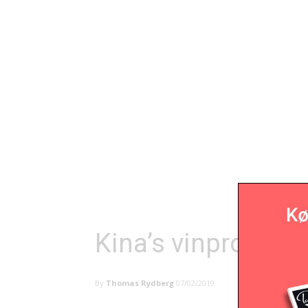
Kina’s vinprodukt
By
Thomas Rydberg
07/02/2019