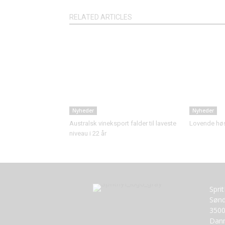
RELATED ARTICLES
Nyheder
Nyheder
Australsk vineksport falder til laveste
Lovende høst
niveau i 22 år
Spri
Sønd
3500
Dan