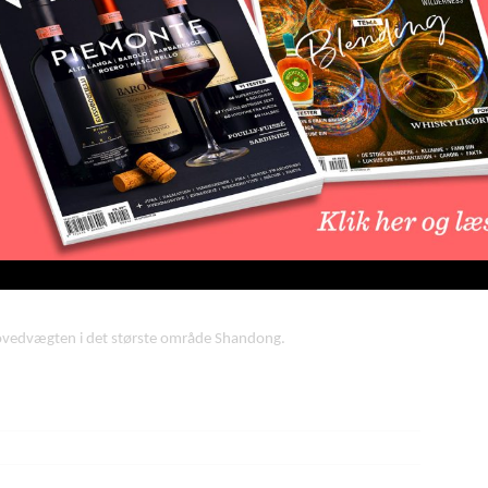
 mio. hektoliter i 2018, hvilket er det største fald registreret
s i 2017 det 7 største vinproducerende land og man forventede at
ydet, at de nu er det 9 største land lige foran Portugal.
i Kina men også at flere vinhuse satser på bedre kvalitet end
N
ia og Xinjiang. Importen af vin produceret uden for Kina er også
h
 i den kinesiske vækst i almindelighed. De største vinlande i Kina
hovedvægten i det største område Shandong.