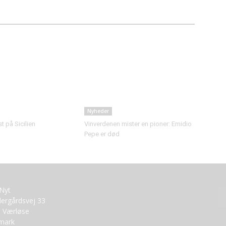
Nyheder
 på Sicilien
Vinverdenen mister en pioner: Emidio
Pepe er død
tNyt
ergårdsvej 33
 Værløse
mark