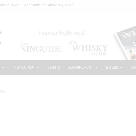
inVinGuide
Abonnement DinWhiskyGuide
INSPIRATION
EVENTS
ABONNEMENT
BØGER
OM
40%