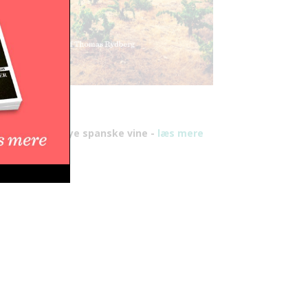
y bog om de nye spanske vine -
læs mere
er