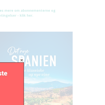
æs mere om abonnementerne og
tingelser - klik her.