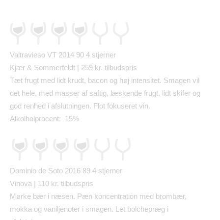
Valtravieso VT 2014 90
4 stjerner
Kj
æ
r & Sommerfeldt | 259 kr. tilbudspris
T
æ
t frugt med lidt krudt, bacon og h
ø
j intensitet. Smagen vil
det hele, med masser af saftig, l
æ
skende frugt, lidt skifer og
god renhed i afslutningen. Flot fokuseret vin.
Alkolholprocent: 15%
Dominio de Soto 2016 89
4 stjerner
Vinova | 110 kr. tilbudspris
M
ø
rke b
æ
r i n
æ
sen. P
æ
n koncentration med bromb
æ
r,
mokka og vaniljenoter i smagen. Let bolchepr
æ
g i