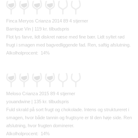
Finca Meryos Crianza 2014 89
4 stjerner
Barrique Vin | 119 kr. tilbudspris
Flot lys farve, lidt diskret n
æ
se med fine b
æ
r. Lidt syltet r
ø
d
frugt i smagen med bagvedliggende fad. Ren, saftig afslutning.
Alkolholprocent: 14%
Meloso Crianza 2015 89
4 stjerner
youandwine | 135 kr. tilbudspris
Fuld skrald p
å
sort frugt og chokolade. Intens og struktureret i
smagen, hvor b
å
de tannin og frugtsyre er til den h
ø
je side. Ren
afslutning, hvor frugten dominerer.
Alkolholprocent: 14%