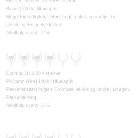
Finca Villacreces 2015 89
4 stjerner
Bichel | 300 kr. tilbudspris
Meget t
ø
r i udtrykket. M
ø
rk frugt, mokka og vanilje. T
ø
r
afslutning. En anelse lukket.
Alkolholprocent: 14%
Corimbo 2013 89
4 stjerner
Philipson Wine| 140 kr. tilbudspris
P
æ
n intensitet i frugten. Bromb
æ
r, lakrids og vanilje i smagen.
P
æ
n afslutning.
Alkolholprocent: 14%