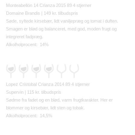
Monteabell
ó
n 14 Crianza 2015 89
4 stjerner
Domaine Brandis | 149 kr. tilbudspris
S
ø
de, syltede kirseb
æ
r, lidt vaniljepr
æ
g og tomat i duften.
Smagen er bl
ø
d og balanceret, med god, moden frugt og
integreret fadpr
æ
g.
Alkolholprocent: 14%
Lopez Cristobal Crianza 2014 89
4 stjerner
Supervin | 115 kr. tilbudspris
S
ø
dme fra fadet og en bl
ø
d, varm frugtkarakter. Her er
blommer og kirseb
æ
r, lidt sten og tobak.
Alkolholprocent: 14,5%