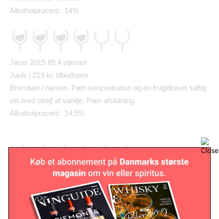
Alkolholprocent: 14%
Jaros 2015 89
4 stjerner
Juuls | 219 kr. tilbudspris
Bromb
æ
r i n
æ
sen. P
æ
n koncentration og en frugtdrevet saftig
vin med strejf af vanilje. P
æ
n afslutning.
Alkolholprocent: 14,5%
Sembro 2016 89
5 stjerner
Juuls | 99 kr. tilbudspris
Intens b
æ
rduft. Frisk, velbalanceret og im
ø
dekommende i
udtrykket. Saftig afslutning.