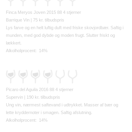
Finca Meryos Joven 2015 88
4 stjerner
Barrique Vin | 75 kr. tilbudspris
Lys farve og en helt luftig duft med friske skovjordb
æ
r. Saftig i
munden, med god dybde og moden frugt. Slutter friskt og
l
æ
kkert.
Alkolholprocent: 14%
Picaro del Aguila 2016 88
4 stjerner
Supervin | 190 kr. tilbudspris
Ung vin, n
æ
rmest saftevand i udtrykket. Masser af b
æ
r og
lette kryddernoter i smagen. Saftig afslutning.
Alkolholprocent: 14%