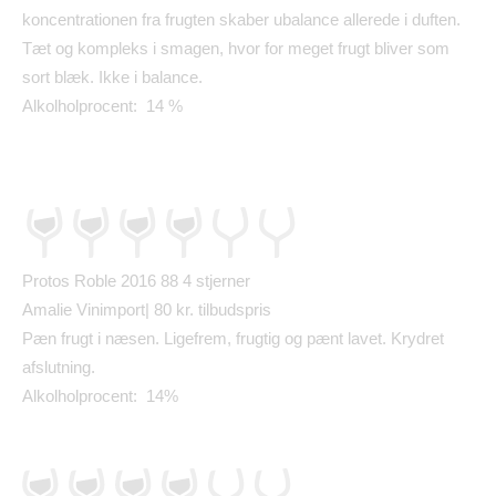
koncentrationen fra frugten skaber ubalance allerede i duften.
T
æ
t og kompleks i smagen, hvor for meget frugt bliver som
sort bl
æ
k. Ikke i balance.
Alkolholprocent: 14 %
Protos Roble 2016 88
4 stjerner
Amalie Vinimport| 80 kr. tilbudspris
P
æ
n frugt i n
æ
sen. Ligefrem, frugtig og p
æ
nt lavet. Krydret
afslutning.
Alkolholprocent: 14%