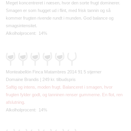
Meget koncentreret i n
æ
sen, hvor den sorte frugt dominerer.
Smagen er som hugget ud i flint, med frisk tannin og s
å
kommer frugten rivende rundt i munden. God balance og
smagsintensitet.
Alkolholprocent: 14%
Monteabell
ó
n Finca Matambres 2014 91
5 stjerner
Domaine Brandis | 249 kr. tilbudspris
S
aftig og intens, moden frugt. Balanceret i smagen, hvor
frugten fylder godt, og tanninen renser gummerne. En flot, ren
afslutning.
Alkolholprocent: 14%