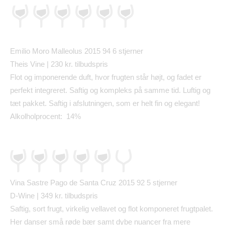
Emilio Moro Malleolus 2015 94 6 stjerner
Theis Vine | 230 kr. tilbudspris
Flot og imponerende duft, hvor frugten st
å
r h
ø
jt, og fadet er
perfekt integreret. Saftig og kompleks p
å
samme tid. Luftig og
t
æ
t pakket. Saftig i afslutningen, som er helt fin og elegant!
Alkolholprocent: 14%
Vina Sastre Pago de Santa Cruz 2015 92 5 stjerner
D-Wine | 349 kr. tilbudspris
Saftig, sort frugt, virkelig vellavet og flot komponeret frugtpalet.
Her danser sm
å
r
ø
de b
æ
r samt dybe nuancer fra mere