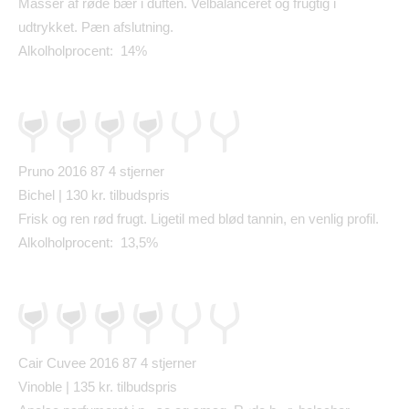
Masser af r
ø
de b
æ
r i duften. Velbalanceret og frugtig i
udtrykket. P
æ
n afslutning.
Alkolholprocent: 14%
Pruno 2016 87
4 stjerner
Bichel | 130 kr. tilbudspris
Frisk og ren r
ø
d frugt. Ligetil med bl
ø
d tannin, en venlig profil.
Alkolholprocent: 13,5%
Cair Cuvee 2016 87
4 stjerner
Vinoble | 135 kr. tilbudspris