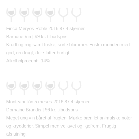
Finca Meryos Roble 2016 87
4 stjerner
Barrique Vin | 99 kr. tilbudspris
Krudt og r
ø
g samt friske, sorte blommer. Frisk i munden med
god, ren frugt, der slutter hurtigt.
Alkolholprocent: 14%
Monteabell
ó
n 5 meses 2016 87
4 stjerner
Domaine Brandis | 99 kr. tilbudspris
Meget ung vin båret af frugten. Mørke bær, let animalske noter
og krydderier. Simpel men vellavet og ligefrem. Frugtig
afslutning.