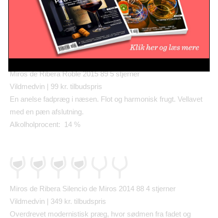
Alkolholprocent: 14%
Miros de Ribera Roble 2015 89
5 stjerner
Vildmedvin | 99 kr. tilbudspris
En anelse fadpr
æ
g i n
æ
sen. Flot og harmonisk frugt. Vellavet
med en p
æ
n afslutning.
Alkolholprocent: 14 %
Miros de Ribera Silencio de Miros 2014 88 4 stjerner
Vildmedvin | 349 kr. tilbudspris
Overdrevet modernistisk pr
æ
g, hvor s
ø
dmen fra fadet og