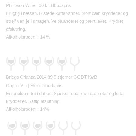
Philipson Wine | 90 kr. tilbudspris
Frugtig i næsen. Ristede kaffebønner, brombær, krydderier og
strejf vanilje i smagen. Velbalanceret og pænt lavet. Krydret
afslutning.
Alkolholprocent: 14 %
Briego Crianza 2014 89
5 stjerner GODT K
B
Ø
Cappa Vin | 99 kr. tilbudspris
En anelse urtet i duften. Spinkel med r
ø
de b
æ
rnoter og lette
krydderier. Saftig afslutning.
Alkolholprocent: 14%