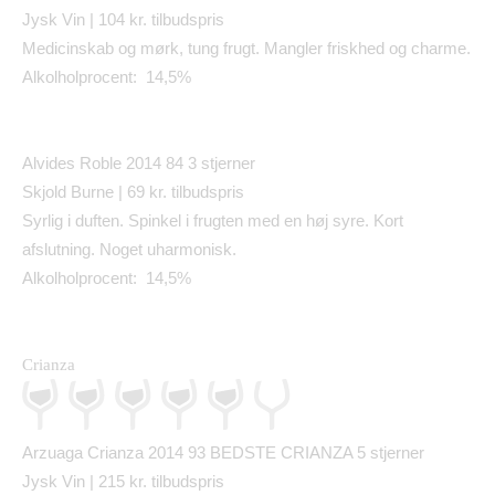
Jysk Vin | 104 kr. tilbudspris
Medicinskab og m
ø
rk, tung frugt. Mangler friskhed og charme.
Alkolholprocent: 14,5%
Alvides Roble 2014 84
3 stjerner
Skjold Burne | 69 kr. tilbudspris
Syrlig i duften. Spinkel i frugten med en h
ø
j syre. Kort
afslutning. Noget uharmonisk.
Alkolholprocent: 14,5%
Crianza
Arzuaga Crianza 2014 93 BEDSTE CRIANZA
5 stjerner
Jysk Vin | 215 kr. tilbudspris