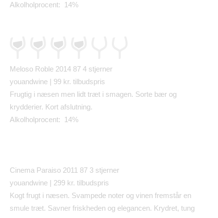
Alkolholprocent: 14%
Meloso Roble 2014 87
4 stjerner
youandwine | 99 kr. tilbudspris
Frugtig i n
æ
sen men lidt tr
æ
t i smagen. Sorte b
æ
r og
krydderier. Kort afslutning.
Alkolholprocent: 14%
Cinema Paraiso 2011 87
3 stjerner
youandwine | 299 kr. tilbudspris
Kogt frugt i n
æ
sen. Svampede noter og vinen fremst
å
r en
smule tr
æ
t. Savner friskheden og elegancen. Krydret, tung