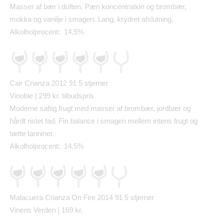
Masser af b
æ
r i duften. P
æ
n koncentration og bromb
æ
r,
mokka og vanilje i smagen. Lang, krydret afslutning.
Alkolholprocent: 14,5%
Cair Crianza 2012 91
5 stjerner
Vinoble | 299 kr. tilbudspris
Moderne saftig frugt med masser af bromb
æ
r, jordb
æ
r og
h
å
rdt ristet fad. Fin balance i smagen mellem intens frugt og
t
æ
tte tanniner.
Alkolholprocent: 14,5%
Malacuera Crianza On Fire 2014 91
5 stjerner
Vinens Verden | 169 kr.