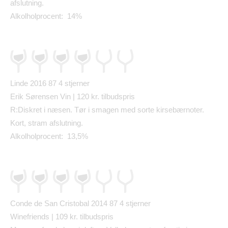
afslutning.
Alkolholprocent: 14%
Linde 2016 87
4 stjerner
Erik S
ø
rensen Vin | 120 kr. tilbudspris
R:Diskret i n
æ
sen. T
ø
r i smagen med sorte kirseb
æ
rnoter.
Kort, stram afslutning.
Alkolholprocent: 13,5%
Conde de San Cristobal 2014 87
4 stjerner
Winefriends | 109 kr. tilbudspris