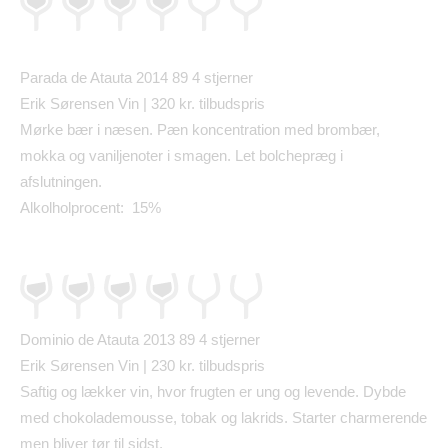
Parada de Atauta 2014 89 4 stjerner
Erik S
ø
rensen Vin | 320 kr. tilbudspris
M
ø
rke b
æ
r i n
æ
sen. P
æ
n koncentration med bromb
æ
r,
mokka og vaniljenoter i smagen. Let bolchepr
æ
g i
afslutningen.
Alkolholprocent: 15%
Dominio de Atauta 2013 89 4 stjerner
Erik S
ø
rensen Vin | 230 kr. tilbudspris
Saftig og l
æ
kker vin, hvor frugten er ung og levende. Dybde
med chokolademousse, tobak og lakrids. Starter charmerende
men bliver t
ø
r til sidst.