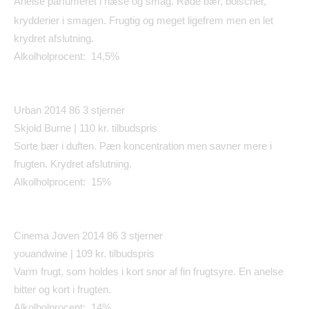
Anelse parfumeret i n
se og smag. R
de b
r, bolscher,
æ
ø
æ
krydderier i smagen. Frugtig og meget ligefrem men en let
krydret afslutning.
Alkolholprocent: 14,5%
Urban 2014 86
3 stjerner
Skjold Burne | 110 kr. tilbudspris
Sorte b
æ
r i duften. P
æ
n koncentration men savner mere i
frugten. Krydret afslutning.
Alkolholprocent: 15%
Cinema Joven 2014 86
3 stjerner
youandwine | 109 kr. tilbudspris
Varm frugt, som holdes i kort snor af fin frugtsyre. En anelse
bitter og kort i frugten.
Alkolholprocent: 14%