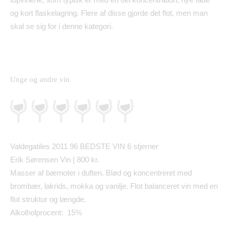
og kort flaskelagring. Flere af disse gjorde det flot, men man
skal se sig for i denne kategori.
Unge og andre vin
Valdegatiles 2011 96 BEDSTE VIN 6 stjerner
Erik S
ø
rensen Vin | 800 kr.
Masser af b
æ
rnoter i duften. Bl
ø
d og koncentreret med
bromb
æ
r, lakrids, mokka og vanilje. Flot balanceret vin med en
flot struktur og l
æ
ngde.
Alkolholprocent: 15%