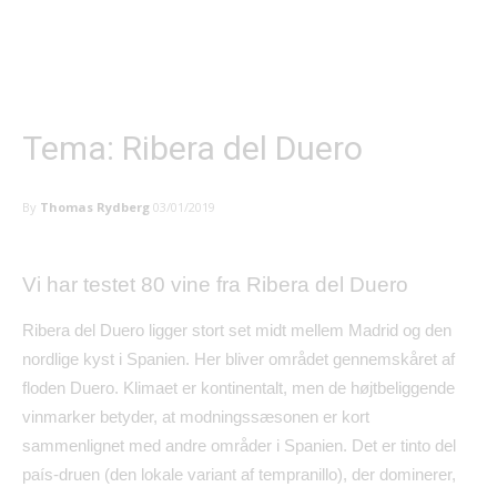
Tema: Ribera del Duero
By
Thomas Rydberg
03/01/2019
Vi har testet 80 vine fra Ribera del Duero
Ribera del Duero ligger stort set midt mellem Madrid og den
nordlige kyst i Spanien. Her bliver omr
å
det gennemsk
å
ret af
floden Duero. Klimaet er kontinentalt, men de h
ø
jtbeliggende
vinmarker betyder, at modningss
æ
sonen er kort
sammenlignet med andre omr
å
der i Spanien. Det er tinto del
pa
í
s-druen (den lokale variant af tempranillo), der dominerer,