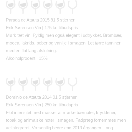
Parada de Atauta 2015 91 5 stjerner
Erik S
ø
rensen Vin | 175 kr. tilbudspris
Mørk tæt vin. Fyldig men også elegant i udtrykket. Brombær,
mocca, lakrids, peber og vanilje i smagen. Let tørre tanniner
med en flot lang afslutning.
Alkolholprocent: 15%
Dominio de Atauta 2014 91 5 stjerner
Erik S
ø
rensen Vin | 250 kr. tilbudspris
Flot intensitet med masser af mørke bærnoter, krydderier,
tobak og animalske noter i smagen. Fadpræg fornemmes men
velintegreret. Væsentlig bedre end 2013 årgangen. Lang