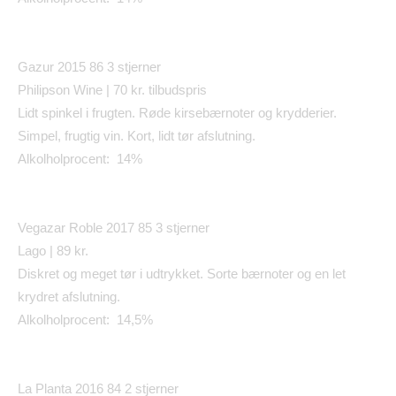
Gazur 2015 86
3 stjerner
Philipson Wine | 70 kr. tilbudspris
Lidt spinkel i frugten. R
ø
de kirseb
æ
rnoter og krydderier.
Simpel, frugtig vin. Kort, lidt t
ø
r afslutning.
Alkolholprocent: 14%
Vegazar Roble 2017 85
3 stjerner
Lago | 89 kr.
Diskret og meget t
ø
r i udtrykket. Sorte b
æ
rnoter og en let
krydret afslutning.
Alkolholprocent: 14,5%
La Planta 2016 84
2 stjerner