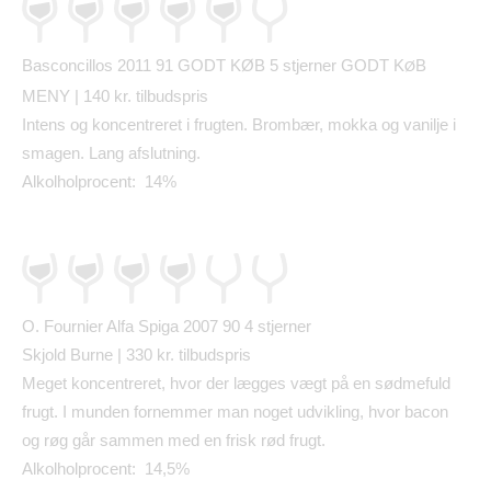
Basconcillos 2011 91 GODT K
Ø
B
5 stjerner GODT K
B
Ø
MENY | 140 kr. tilbudspris
Intens og koncentreret i frugten. Bromb
æ
r, mokka og vanilje i
smagen. Lang afslutning.
Alkolholprocent: 14%
O. Fournier Alfa Spiga 2007 90
4 stjerner
Skjold Burne | 330 kr. tilbudspris
Meget koncentreret, hvor der l
æ
gges v
æ
gt p
å
en s
ø
dmefuld
frugt. I munden fornemmer man noget udvikling, hvor bacon
og r
ø
g g
å
r sammen med en frisk r
ø
d frugt.
Alkolholprocent: 14,5%