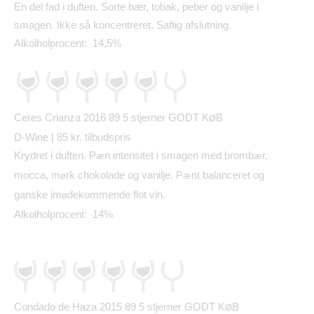
En del fad i duften. Sorte b
æ
r, tobak, peber og vanilje i
smagen. Ikke s
å
koncentreret. Saftig afslutning.
Alkolholprocent: 14,5%
Ceres Crianza 2016 89
5 stjerner GODT K
B
Ø
D-Wine | 85 kr. tilbudspris
Krydret i duften. P
n intensitet i smagen med bromb
r,
æ
æ
mocca, m
rk chokolade og vanilje. P
nt balanceret og
ø
æ
ganske im
dekommende flot vin.
ø
Alkolholprocent: 14%
Condado de Haza 2015 89
5 stjerner GODT K
B
Ø