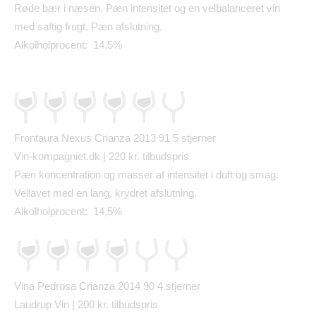
R
ø
de b
æ
r i n
æ
sen. P
æ
n intensitet og en velbalanceret vin
med saftig frugt. P
æ
n afslutning.
Alkolholprocent: 14,5%
Frontaura Nexus Crianza 2013 91
5 stjerner
Vin-kompagniet.dk | 220 kr. tilbudspris
P
æ
n koncentration og masser af intensitet i duft og smag.
Vellavet med en lang, krydret afslutning.
Alkolholprocent: 14,5%
Vina Pedrosa Crianza 2014 90
4 stjerner
Laudrup Vin | 200 kr. tilbudspris