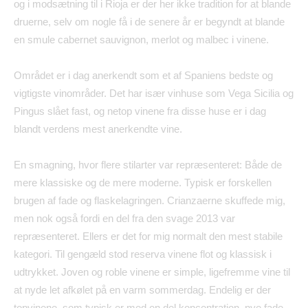
og i mods
æ
tning til i Rioja er der her ikke tradition for at blande
druerne, selv om nogle f
å
i de senere
å
r er begyndt at blande
en smule cabernet sauvignon, merlot og malbec i vinene.
Omr
å
det er i dag anerkendt som et af Spaniens bedste og
vigtigste vinomr
å
der. Det har is
æ
r vinhuse som Vega Sicilia og
Pingus sl
å
et fast, og netop vinene fra disse huse er i dag
blandt verdens mest anerkendte vine.
En smagning, hvor flere stilarter var repr
æ
senteret: B
å
de de
mere klassiske og de mere moderne. Typisk er forskellen
brugen af fade og flaskelagringen. Crianzaerne skuffede mig,
men nok ogs
å
fordi en del fra den svage 2013 var
repr
æ
senteret. Ellers er det for mig normalt den mest stabile
kategori. Til geng
æ
ld stod reserva vinene flot og klassisk i
udtrykket. Joven og roble vinene er simple, ligefremme vine til
at nyde let afk
ø
let p
å
en varm sommerdag. Endelig er der
topvinene, som typisk er med en del koncentration, nye fade