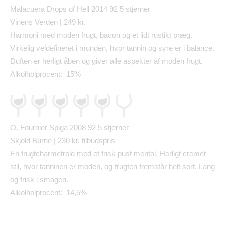
Malacuera Drops of Hell 2014 92
5 stjerner
Vinens Verden | 249 kr.
Harmoni med moden frugt, bacon og et lidt rustikt pr
æ
g.
Virkelig veldefineret i munden, hvor tannin og syre er i balance.
Duften er herligt
å
ben og giver alle aspekter af moden frugt.
Alkolholprocent: 15%
O. Fournier Spiga 2008 92
5 stjerner
Skjold Burne | 230 kr. tilbudspris
En frugtcharmetrold med et frisk pust mentol. Herligt cremet
stil, hvor tanninen er moden, og frugten fremst
å
r helt sort. Lang
og frisk i smagen.
Alkolholprocent: 14,5%