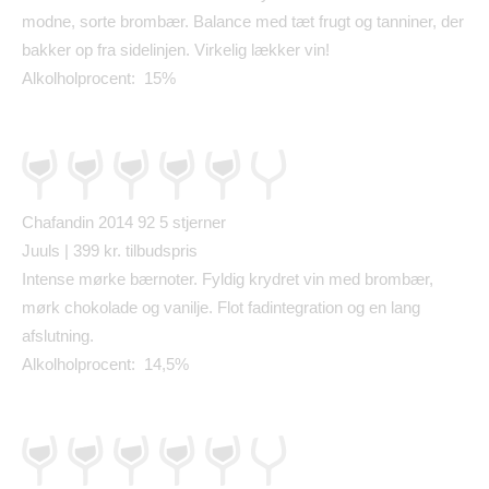
modne, sorte bromb
æ
r. Balance med t
æ
t frugt og tanniner, der
bakker op fra sidelinjen. Virkelig l
æ
kker vin!
Alkolholprocent: 15%
Chafandin 2014 92
5 stjerner
Juuls | 399 kr. tilbudspris
Intense m
ø
rke b
æ
rnoter. Fyldig krydret vin med bromb
æ
r,
m
ø
rk chokolade og vanilje. Flot fadintegration og en lang
afslutning.
Alkolholprocent: 14,5%