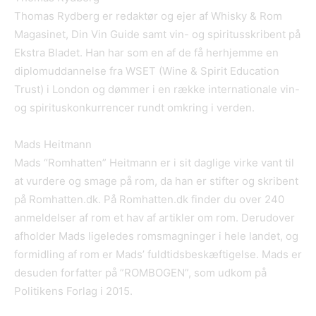
Thomas Rydberg er redaktør og ejer af Whisky & Rom
Magasinet, Din Vin Guide samt vin- og spiritusskribent på
Ekstra Bladet. Han har som en af de få herhjemme en
diplomuddannelse fra WSET (Wine & Spirit Education
Trust) i London og dømmer i en række internationale vin-
og spirituskonkurrencer rundt omkring i verden.
Mads Heitmann
Mads “Romhatten” Heitmann er i sit daglige virke vant til
at vurdere og smage på rom, da han er stifter og skribent
på Romhatten.dk. På Romhatten.dk finder du over 240
anmeldelser af rom et hav af artikler om rom. Derudover
afholder Mads ligeledes romsmagninger i hele landet, og
formidling af rom er Mads’ fuldtidsbeskæftigelse. Mads er
desuden forfatter på ”ROMBOGEN”, som udkom på
Politikens Forlag i 2015.