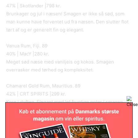
47% | Skotlander |798 kr.
Brunkager og jul i næsen! Smagen er ikke så sød, som
man kunne have forventet ud fra næsen. Den slutter flot
tørt af og er generelt fin og elegant.
Vanua Rum, Fiji. 89
40% | MacY |280 kr.
Meget sød næse med vaniljeis og kokos. Smagen
overrasker med tørhed og kompleksitet.
Chamarel Gold Rum, Mauritius. 89
42% | CRT SPIRITS |299 kr.
Korn i duften. Elegant med let frugtige noter i smagen.
Pæn kompleksitet og let, fin afslutning.
Chamarel VS, Mauritius. 89
40% | CRT SPIRITS |449 kr.