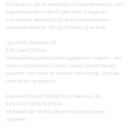
På næsen er der en umiddelbart stikkende alkohol, men
bagved kommer modne frugter frem. Smagen er
overvejende sødmefuld og ret så endimensionel i
smagselementerne. Vanilje, blomme og karamel.
Lazy Dodo, Mauritius 86
40% | MacY |320 kr.
Orangeskal og hubba bubba tyggegummi i næsen – den
virker noget syntetisk i duften. Smag og duft hænger
sammen – det virker alt sammen lidt kunstigt. Jordbær,
labre larver og appelsin.
Chamarel Double Distilled Rum, Mauritius. 86
44% | CRT SPIRITS |299 kr.
Nedfaldsfrugt i duften. Meget neutral og vandig i
udtrykket.