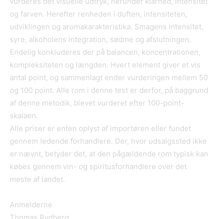
vurderes det visuelle udtryk, herunder klarhed, intensitet
og farven. Herefter renheden i duften, intensiteten,
udviklingen og aromakarakteristika. Smagens intensitet,
syre, alkoholens integration, sødme og afslutningen.
Endelig konkluderes der på balancen, koncentrationen,
kompleksiteten og længden. Hvert element giver et vis
antal point, og sammenlagt ender vurderingen mellem 50
og 100 point. Alle rom i denne test er derfor, på baggrund
af denne metodik, blevet vurderet efter 100-point-
skalaen.
Alle priser er enten oplyst af importøren eller fundet
gennem ledende forhandlere. Der, hvor udsalgssted ikke
er nævnt, betyder det, at den pågældende rom typisk kan
købes gennem vin- og spiritusforhandlere over det
meste af landet.
Anmelderne
Thomas Rydberg