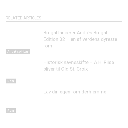
RELATED ARTICLES
Brugal lancerer Andrés Brugal
Edition 02 – en af verdens dyreste
rom
Andet spiritus
Historisk navneskifte – A.H. Riise
bliver til Old St. Croix
Rom
Lav din egen rom derhjemme
Rom