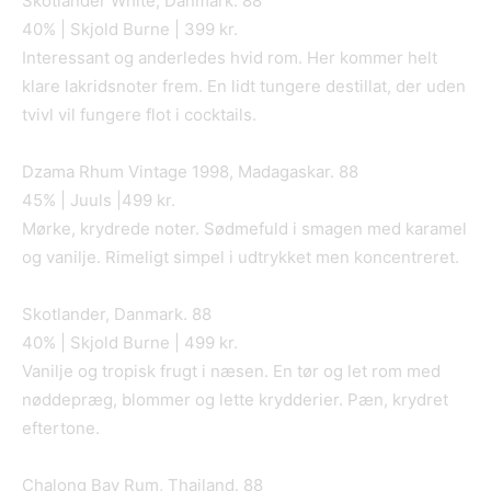
Skotlander White, Danmark. 88
40% | Skjold Burne | 399 kr.
Interessant og anderledes hvid rom. Her kommer helt
klare lakridsnoter frem. En lidt tungere destillat, der uden
tvivl vil fungere flot i cocktails.
Dzama Rhum Vintage 1998, Madagaskar. 88
45% | Juuls |499 kr.
Mørke, krydrede noter. Sødmefuld i smagen med karamel
og vanilje. Rimeligt simpel i udtrykket men koncentreret.
Skotlander, Danmark. 88
40% | Skjold Burne | 499 kr.
Vanilje og tropisk frugt i næsen. En tør og let rom med
nøddepræg, blommer og lette krydderier. Pæn, krydret
eftertone.
Chalong Bay Rum, Thailand. 88