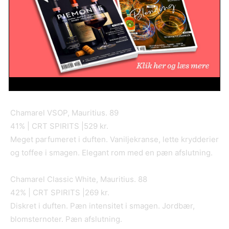
Vanilje i duften. Frugtig i smagen med æbler og vanilje.
Elegant vellavet rom.
Penny Blue XO, Mauritius. 89
40% | MacY |440 kr.
Orange noter i duften. Tør, rund i smagen med pænt
krydret udtryk. Velbalanceret med en pæn afslutning.
Chamarel VSOP, Mauritius. 89
41% | CRT SPIRITS |529 kr.
Meget parfumeret i duften. Vaniljekranse, lette krydderier
og toffee i smagen. Elegant rom med en pæn afslutning.
Chamarel Classic White, Mauritius. 88
42% | CRT SPIRITS |269 kr.
Diskret i duften. Pæn intensitet i smagen. Jordbær,
blomsternoter. Pæn afslutning.