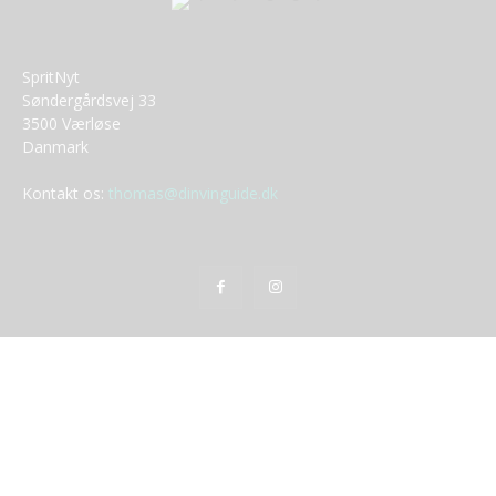
SpritNyt
Søndergårdsvej 33
3500 Værløse
Danmark
Kontakt os:
thomas@dinvinguide.dk