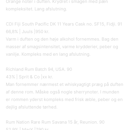
Orange noter i duften. Krydret i smagen med pæn
kompleksitet. Lang afslutning.
CDI Fiji South Pacific DK 11 Years Cask no. SF15, Fidji. 91
66,8% | Juuls |950 kr.
Varm i duften og den høje alkohol fornemmes. Bag den
masser af smagsintensitet, varme krydderier, peber og
vanilje. Kompleks med en lang afslutning.
Richland Rum Batch 94, USA. 90
43% | Sprit & Co |xx kr.
Man fornemmer nærmest et whiskyagtigt præg på duften
af denne rom. Måske også nogle sherrynoter. I munden
er rommen yderst kompleks med frisk æble, peber og en
dejlig afsluttende tørhed.
Rum Nation Rare Rum Savana 15 år, Reunion. 90
52,9% | MacY |790 kr.