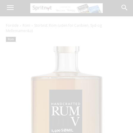
Forside
Rom
Stortest: Rom (uden for Caribien, Syd-og
Mellemamerika)
Rom