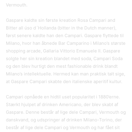
Vermouth.
Gaspare kaldte sin første kreation Rosa Campari and
Bitter all úso d´Hollanda (bitter in the Dutch manner),
først senere kaldte han den Campari. Gaspare flyttede til
Milano, hvor han åbnede Bar Camparino i Milano’s største
shopping arcade, Gallaria Vittorio Emanuele II. Gaspare
solgte her sin kreation blandet med soda, Campari Soda
og den blev hurtigt den mest fashionable drink blandt
Milano’s intellektuelle. Hermed kan man praktisk talt sige,
at Gaspare Campari skabte den italienske aperitif kultur.
Campari opnåede en hidtil uset popularitet i 1880’erne.
Stærkt hjulpet af drinken Americano, der blev skabt af
Gaspare. Denne består af lige dele Campari, Vermouth og
danskvand, og udspringer af drinken Milano-Torino, der
består af lige dele Campari og Vermouth og har fået sit