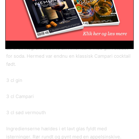
Et par typiske opskrifter med Campari:
Negroni – rendyrket klassiker
I 1920’erne opstod drinken Negroni på en bar i Firenze,
da Grev Negroni bestilte en Americano med gin i stedet
for soda. Hermed var endnu en klassisk Campari cocktail
født.
3 cl gin
3 cl Campari
3 cl sød vermouth
Ingredienserne hældes i et lavt glas fyldt med
isterninger. Rør rundt og pynt med en appelsinskive.