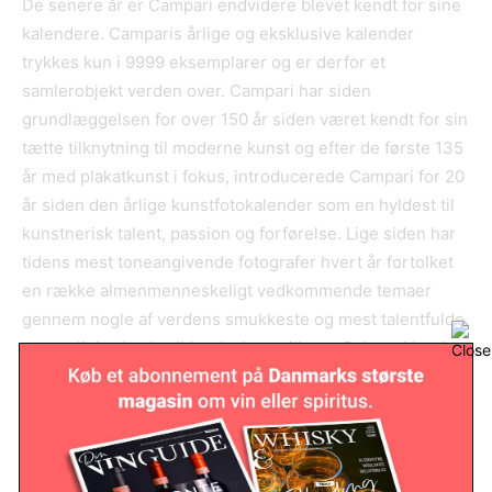
De senere år er Campari endvidere blevet kendt for sine
kalendere. Camparis årlige og eksklusive kalender
trykkes kun i 9999 eksemplarer og er derfor et
samlerobjekt verden over. Campari har siden
grundlæggelsen for over 150 år siden været kendt for sin
tætte tilknytning til moderne kunst og efter de første 135
år med plakatkunst i fokus, introducerede Campari for 20
år siden den årlige kunstfotokalender som en hyldest til
kunstnerisk talent, passion og forførelse. Lige siden har
tidens mest toneangivende fotografer hvert år fortolket
en række almenmenneskeligt vedkommende temaer
gennem nogle af verdens smukkeste og mest talentfulde
personligheder, heriblandt skuespillerne Salmay Hayek,
Eva Mendes, Jessica Alba, Penelope Cruz, Milla Jovovich,
Uma Thurman, Eva Green og Benicio del Toro.