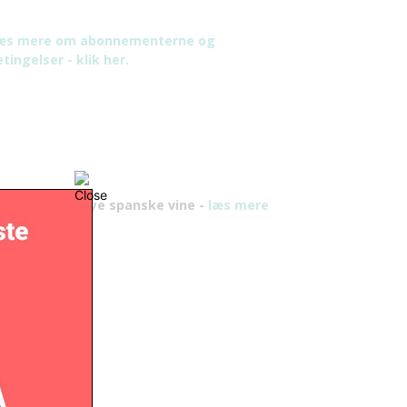
æs mere om abonnementerne og
tingelser - klik her.
y bog om de nye spanske vine -
læs mere
er