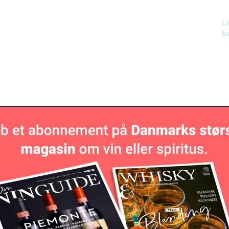
L
be
N
h