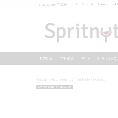
Om Spritnyt
Abonnement D
fredag, august 7, 2026
FORSIDE
NYHEDER
VIN
SPIRITUS & ØL
Forside
Abonnement DinVinGuide
Kontakt
Abonnement DinVinGuide