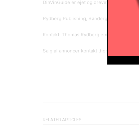
DinVinGuide er ejet og drevet af Thomas R
Rydberg Publishing, Søndergårdsvej 33, 3
Kontakt: Thomas Rydberg email: thomas @ d
Salg af annoncer kontakt thomas @ dinving
RELATED ARTICLES