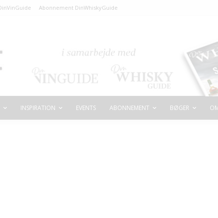
inVinGuide
Abonnement DinWhiskyGuide
INSPIRATION
EVENTS
ABONNEMENT
BØGER
OM