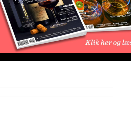
ydberg.
500 Værløse. CVR: 25563123
invinguide.dk eller på mobil: 2345 1313
uide.dk