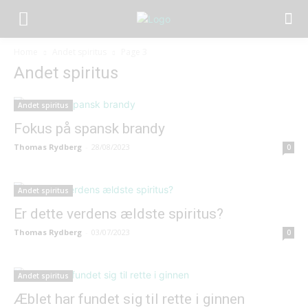
Home
Andet spiritus
Page 3
Andet spiritus
Andet spiritus
Fokus på spansk brandy
Thomas Rydberg
-
28/08/2023
0
Andet spiritus
Er dette verdens ældste spiritus?
Thomas Rydberg
-
03/07/2023
0
Andet spiritus
Æblet har fundet sig til rette i ginnen