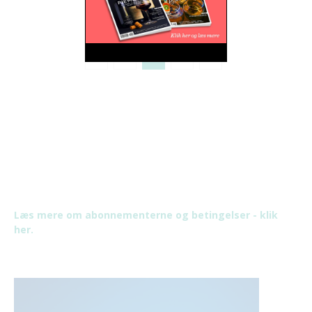
2
3
4
Læs mere om abonnementerne og betingelser - klik
her.