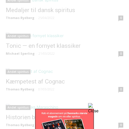
Andet spiritus
Medaljer til dansk spiritus
Thomas Rydberg
-
25/04/2022
0
Andet spiritus
Tonic — en fornyet klassiker
Michael Sperling
-
21/03/2022
0
Andet spiritus
Kæmpetest af Cognac
Thomas Rydberg
-
07/03/2022
0
Andet spiritus
Historien bag Maraschino
Thomas Rydberg
-
08/11/2021
0